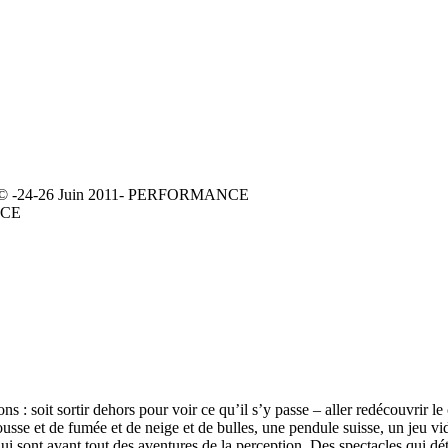
itÃ© -24-26 Juin 2011- PERFORMANCE
NCE
s : soit sortir dehors pour voir ce qu’il s’y passe – aller redécouvrir le
sse et de fumée et de neige et de bulles, une pendule suisse, un jeu vid
 sont avant tout des aventures de la perception. Des spectacles qui déter