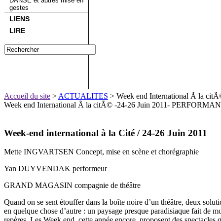
DANSE et autres mise en
gestes
LIENS
LIRE
Accueil du site
>
ACTUALITES
> Week end International Ã la c
Week end International Ã la citÃ© -24-26 Juin 2011- PERFORMA
Week-end international à la Cité / 24-26 Juin 2011
Mette INGVARTSEN Concept, mise en scène et chorégraphie
Yan DUYVENDAK performeur
GRAND MAGASIN compagnie de théâtre
Quand on se sent étouffer dans la boîte noire d’un théâtre, deux solution
en quelque chose d’autre : un paysage presque paradisiaque fait de mou
repères. Les Week end, cette année encore, proposent des spectacles qui