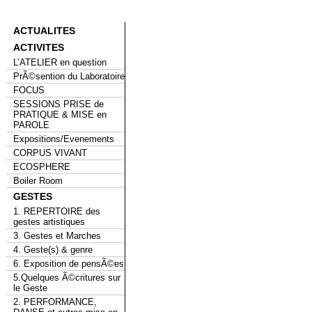
ACTUALITES
ACTIVITES
L’ATELIER en question
PrÃ©sention du Laboratoire
FOCUS
SESSIONS PRISE de
PRATIQUE & MISE en
PAROLE
Expositions/Evenements
CORPUS VIVANT
ECOSPHERE
Boiler Room
GESTES
1. REPERTOIRE des
gestes artistiques
3. Gestes et Marches
4. Geste(s) & genre
6. Exposition de pensÃ©es
5.Quelques Ã©critures sur
le Geste
2. PERFORMANCE,