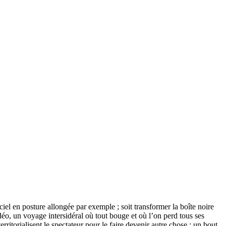
 ciel en posture allongée par exemple ; soit transformer la boîte noire
éo, un voyage intersidéral où tout bouge et où l’on perd tous ses
ritorialisent le spectateur pour le faire devenir autre chose : un bout