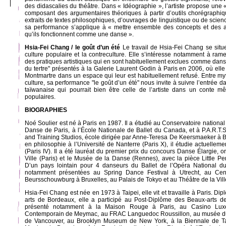
des didascalies du théâtre. Dans « Idéographie », l’artiste propose une
composant des argumentaires théoriques à partir d’outils chorégraphi
extraits de textes philosophiques, d’ouvrages de linguistique ou de scien
sa performance s’applique à « mettre ensemble des concepts et des 
qu’ils fonctionnent comme une danse ».
Hsia-Fei Chang / le goût d’un été
Le travail de Hsia-Fei Chang se situe 
culture populaire et la contreculture. Elle s’intéresse notamment à ram
des pratiques artistiques qui en sont habituellement exclues comme dans l
du tertre" présentés à la Galerie Laurent Godin à Paris en 2006, où elle f
Montmartre dans un espace qui leur est habituellement refusé. Entre my
culture, sa performance "le goût d’un été" nous invite à suivre l’entrée 
taïwanaise qui pourrait bien être celle de l’artiste dans un conte m
populaires.
BIOGRAPHIES
Noé Soulier est né à Paris en 1987. Il a étudié au Conservatoire nationa
Danse de Paris, à l’École Nationale de Ballet du Canada, et à P.A.R.T.
and Training Studios, école dirigée par Anne-Teresa De Keersmaeker à Br
en philosophie à l’Université de Nanterre (Paris X), il étudie actuelle
(Paris IV). Il a été lauréat du premier prix du concours Danse Élargie, o
Ville (Paris) et le Musée de la Danse (Rennes), avec la pièce Little Pe
D’un pays lointain pour 4 danseurs du Ballet de l’Opéra National d
notamment présentées au Spring Dance Festival à Utrecht, au Cen
Beursschouwburg à Bruxelles, au Palais de Tokyo et au Théâtre de la Ville
Hsia-Fei Chang est née en 1973 à Taipei, elle vit et travaille à Paris. D
arts de Bordeaux, elle a participé au Post-Diplôme des Beaux-arts de
présenté notamment à la Maison Rouge à Paris, au Casino Luxe
Contemporain de Meymac, au FRAC Languedoc Roussillon, au musée du 
de Vancouver, au Brooklyn Museum de New York, à la Biennale de Tai