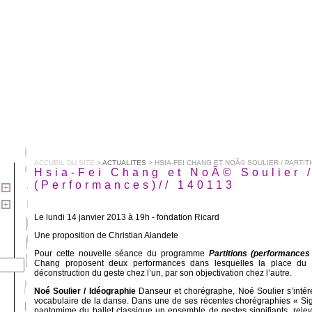
ACCUEIL DU SITE
>
ACTUALITES
> HSIA-FEI CHANG ET NOÃ© SOULIER / PARTITI
Hsia-Fei Chang et NoÃ© Soulier /
(Performances)// 140113
Le lundi 14 janvier 2013 à 19h - fondation Ricard
Une proposition de Christian Alandete
Pour cette nouvelle séance du programme
Partitions (performances
Chang proposent deux performances dans lesquelles la place du c
déconstruction du geste chez l’un, par son objectivation chez l’autre.
Noé Soulier / Idéographie
Danseur et chorégraphe, Noé Soulier s’intér
vocabulaire de la danse. Dans une de ses récentes chorégraphies « Sign
pantomime du ballet classique un ensemble de gestes signifiants, rele