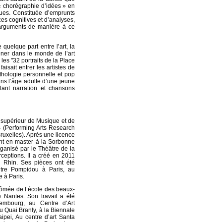
 « chorégraphie d’idées » en
ques. Constituée d’emprunts
ces cognitives et d’analyses,
arguments de manière à ce
quelque part entre l’art, la
ener dans le monde de l’art
es "32 portraits de la Place
aisait entrer les artistes de
thologie personnelle et pop
dans l’âge adulte d’une jeune
êlant narration et chansons
l supérieur de Musique et de
S (Performing Arts Research
uxelles). Après une licence
ment en master à la Sorbonne
rganisé par le Théâtre de la
rceptions. Il a créé en 2011
u Rhin. Ses pièces ont été
tre Pompidou à Paris, au
 à Paris.
iplômée de l’école des beaux-
 Nantes. Son travail a été
mbourg, au Centre d’Art
Quai Branly, à la Biennale
pei, Au centre d’art Santa