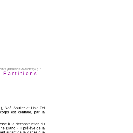
ONS (PERFORMANCES)// (...)
 Partitions
), Noé Soulier et Hsia-Fei
orps est centrale, par la
esse à la déconstruction du
e Blanc », il prélève de la
vant autant de la danse que