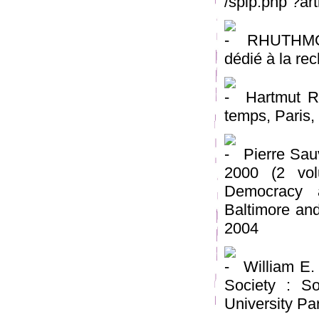
/spip.php ?art
RHUTHMOS, 
dédié à la re
Hartmut Ro
temps, Paris,
Pierre Sauv
2000 (2 vol
Democracy a
Baltimore an
2004
William E.
Society : So
University Pa