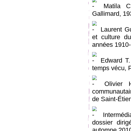
Matila C.
Gallimard, 19
Laurent Gu
et culture d
années 1910-
Edward T. 
temps vécu, P
Olivier H
communautair
de Saint-Éti
Intermédi
dossier diri
automne 201