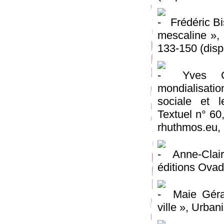
Frédéric Bi
mescaline », 
133-150 (disp
Yves Cit
mondialisati
sociale et l
Textuel n° 60
rhuthmos.eu,
Anne-Clair
éditions Ovad
Maie Gérar
ville », Urban