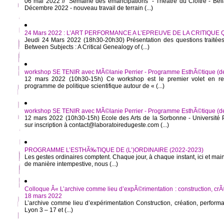
06 mai 2022 // "Semaine des émancipations" - Théâtre du Cloître - Bel
Décembre 2022 - nouveau travail de terrain (...)
24 Mars 2022 : L’ART PERFORMANCE A L’EPREUVE DE LA CRITIQUE
Jeudi 24 Mars 2022 (18h30-20h30) Présentation des questions traitées 
Between Subjects : A Critical Genealogy of (...)
workshop SE TENIR avec MÃ©lanie Perrier - Programme EsthÃ©tique (de l
12 mars 2022 (10h30-15h) Ce workshop est le premier volet en rec
programme de politique scientifique autour de « (...)
workshop SE TENIR avec MÃ©lanie Perrier - Programme EsthÃ©tique (de l
12 mars 2022 (10h30-15h) Ecole des Arts de la Sorbonne - Université
sur inscription à contact@laboratoiredugeste.com (...)
PROGRAMME L’ESTHÃ‰TIQUE DE (L’)ORDINAIRE (2022-2023)
Les gestes ordinaires comptent. Chaque jour, à chaque instant, ici et mai
de manière intempestive, nous (...)
Colloque Â« L’archive comme lieu d’expÃ©rimentation : construction, crÃ
18 mars 2022
L’archive comme lieu d’expérimentation Construction, création, perfor
Lyon 3 – 17 et (...)