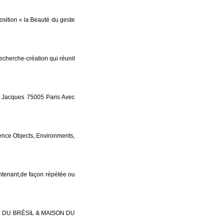
sition « la Beauté du geste
cherche-création qui réunit
st Jacques 75005 Paris Avec
ence Objects, Environments,
intenant,de façon répétée ou
N DU BRÉSIL & MAISON DU