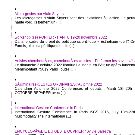
Micro-gestes par Alain Snyers
Les Microgestes d’Alain Snyers sont des invitations à l’action, ils peu
haute voix. Ils forment un (...)
workshop (se) PORTER - HANTU 19-20 novembre 2022
Dans le cadre du projet de politique scientifique « Esthétique (de l’) O
Formis, et plus spécifiquement le (...)
Artistes-chercheurÂ·es, chercheurÂ·es-artistes – Performer les savoirs /
Le dimanche 2 octobre 2022 librairie Le Monte-en-l’Air, un apéro-lancem
Ménilmontant 75019 Paris Toutes (...)
SÃ©minaires-GESTES ORDINAIRES / Automne 2022
Calendrier Automne 2022 Conférences et débats : Mardi 18h-20h 
OCTOBRE REPARER avec (...)
International Gesture Conference in Paris
International Gesture Conference in Paris ISGS 2016, July 18th-22
Multimodality The International (...)
ENCYCLOPÃ‰DIE DU GESTE OUVRIER / Sylvie Balestra