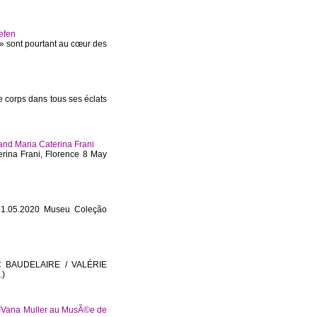
Gefen
s » sont pourtant au cœur des
 corps dans tous ses éclats
and Maria Caterina Frani
terina Frani, Florence 8 May
 31.05.2020 Museu Coleção
 BAUDELAIRE / VALÉRIE
.)
’IVana Muller au MusÃ©e de