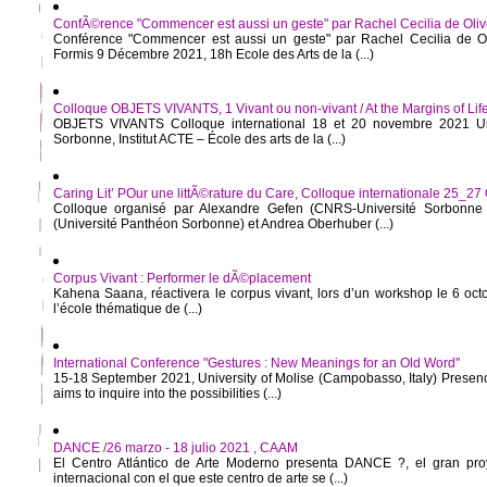
ConfÃ©rence "Commencer est aussi un geste" par Rachel Cecilia de Oliv
Conférence "Commencer est aussi un geste" par Rachel Cecilia de Ol
Formis 9 Décembre 2021, 18h Ecole des Arts de la (...)
Colloque OBJETS VIVANTS, 1 Vivant ou non-vivant / At the Margins of Lif
OBJETS VIVANTS Colloque international 18 et 20 novembre 2021 Un
Sorbonne, Institut ACTE – École des arts de la (...)
Caring Lit’ POur une littÃ©rature du Care, Colloque internationale 25_27
Colloque organisé par Alexandre Gefen (CNRS-Université Sorbonne 
(Université Panthéon Sorbonne) et Andrea Oberhuber (...)
Corpus Vivant : Performer le dÃ©placement
Kahena Saana, réactivera le corpus vivant, lors d’un workshop le 6 oc
l’école thématique de (...)
International Conference "Gestures : New Meanings for an Old Word"
15-18 September 2021, University of Molise (Campobasso, Italy) Presen
aims to inquire into the possibilities (...)
DANCE /26 marzo - 18 julio 2021 , CAAM
El Centro Atlántico de Arte Moderno presenta DANCE ?, el gran proy
internacional con el que este centro de arte se (...)