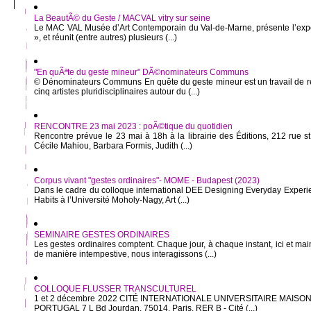
La BeautÃ© du Geste / MACVAL vitry sur seine
Le MAC VAL Musée d’Art Contemporain du Val-de-Marne, présente l’expo
», et réunit (entre autres) plusieurs (...)
"En quÃªte du geste mineur" DÃ©nominateurs Communs
© Dénominateurs Communs En quête du geste mineur est un travail de re
cinq artistes pluridisciplinaires autour du (...)
RENCONTRE 23 mai 2023 : poÃ©tique du quotidien
Rencontre prévue le 23 mai à 18h à la librairie des Éditions, 212 rue 
Cécile Mahiou, Barbara Formis, Judith (...)
Corpus vivant "gestes ordinaires"- MOME - Budapest (2023)
Dans le cadre du colloque international DEE Designing Everyday Experi
Habits à l’Université Moholy-Nagy, Art (...)
SEMINAIRE GESTES ORDINAIRES
Les gestes ordinaires comptent. Chaque jour, à chaque instant, ici et ma
de manière intempestive, nous interagissons (...)
COLLOQUE FLUSSER TRANSCULTUREL
1 et 2 décembre 2022 CITÉ INTERNATIONALE UNIVERSITAIRE MAISO
PORTUGAL 7 L Bd Jourdan, 75014, Paris. RER B - Cité (...)