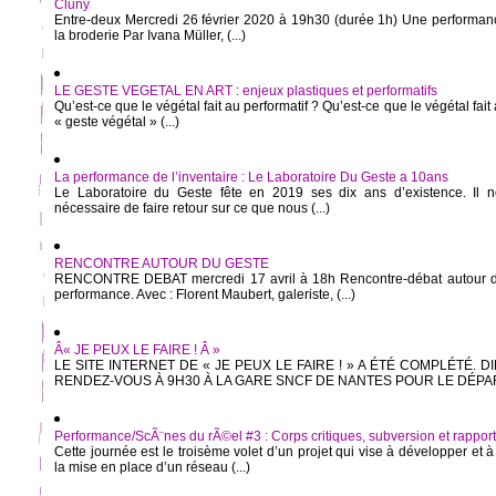
Cluny
Entre-deux Mercredi 26 février 2020 à 19h30 (durée 1h) Une performance
la broderie Par Ivana Müller, (...)
LE GESTE VEGETAL EN ART : enjeux plastiques et performatifs
Qu’est-ce que le végétal fait au performatif ? Qu’est-ce que le végétal fait 
« geste végétal » (...)
La performance de l’inventaire : Le Laboratoire Du Geste a 10ans
Le Laboratoire du Geste fête en 2019 ses dix ans d’existence. Il n
nécessaire de faire retour sur ce que nous (...)
RENCONTRE AUTOUR DU GESTE
RENCONTRE DEBAT mercredi 17 avril à 18h Rencontre-débat autour du 
performance. Avec : Florent Maubert, galeriste, (...)
Â« JE PEUX LE FAIRE ! Â »
LE SITE INTERNET DE « JE PEUX LE FAIRE ! » A ÉTÉ COMPLÉTÉ. D
RENDEZ-VOUS À 9H30 À LA GARE SNCF DE NANTES POUR LE DÉPART 
Performance/ScÃ¨nes du rÃ©el #3 : Corps critiques, subversion et rapport Ã
Cette journée est le troisème volet d’un projet qui vise à développer et 
la mise en place d’un réseau (...)