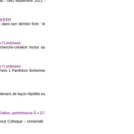
lac - (86) Septembre 2021 -
 QUEER
dans son dernier livre : In
’) ordinaire
herche-création inclus au
’) ordinaire
 Paris 1 Panthéon Sorbonne
ntenant, de façon répétée ou
©ation, performance Â » 17-
mance Colloque – Université