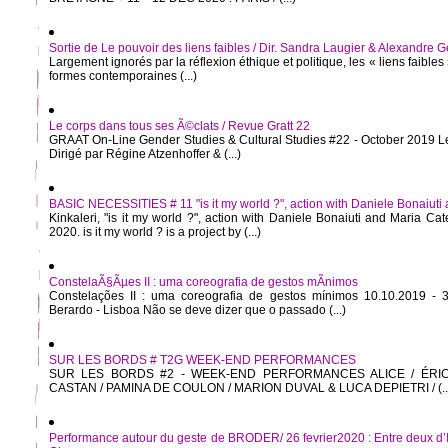
Sortie de Le pouvoir des liens faibles / Dir. Sandra Laugier & Alexandre 
Largement ignorés par la réflexion éthique et politique, les « liens faible
formes contemporaines (...)
Le corps dans tous ses Ã©clats / Revue Gratt 22
GRAAT On-Line Gender Studies & Cultural Studies #22 - October 2019 Le
Dirigé par Régine Atzenhoffer & (...)
BASIC NECESSITIES # 11 "is it my world ?", action with Daniele Bonaiuti 
Kinkaleri, "is it my world ?", action with Daniele Bonaiuti and Maria Ca
2020. is it my world ? is a project by (...)
ConstelaÃ§Ãµes II : uma coreografia de gestos mÃ­nimos
Constelações II : uma coreografia de gestos mínimos 10.10.2019 -
Berardo - Lisboa Não se deve dizer que o passado (...)
SUR LES BORDS # T2G WEEK-END PERFORMANCES
SUR LES BORDS #2 - WEEK-END PERFORMANCES ALICE / ÉRIC
CASTAN / PAMINA DE COULON / MARION DUVAL & LUCA DEPIETRI / (..
Performance autour du geste de BRODER/ 26 fevrier2020 : Entre deux d