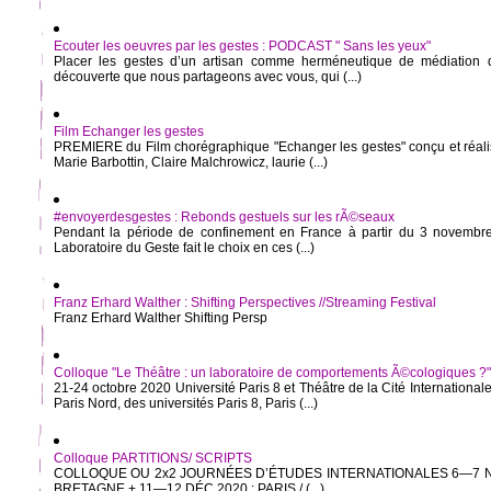
Ecouter les oeuvres par les gestes : PODCAST " Sans les yeux"
Placer les gestes d’un artisan comme herméneutique de médiation de
découverte que nous partageons avec vous, qui (...)
Film Echanger les gestes
PREMIERE du Film chorégraphique "Echanger les gestes" conçu et réali
Marie Barbottin, Claire Malchrowicz, laurie (...)
#envoyerdesgestes : Rebonds gestuels sur les rÃ©seaux
Pendant la période de confinement en France à partir du 3 novembre
Laboratoire du Geste fait le choix en ces (...)
Franz Erhard Walther : Shifting Perspectives //Streaming Festival
Franz Erhard Walther Shifting Persp
Colloque "Le Théâtre : un laboratoire de comportements Ã©cologiques ?"
21-24 octobre 2020 Université Paris 8 et Théâtre de la Cité International
Paris Nord, des universités Paris 8, Paris (...)
Colloque PARTITIONS/ SCRIPTS
COLLOQUE OU 2x2 JOURNÉES D’ÉTUDES INTERNATIONALES 6—7 N
BRETAGNE + 11—12 DÉC 2020 : PARIS / (...)