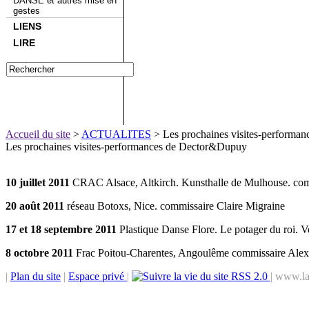
DANSE et autres mise en
gestes
LIENS
LIRE
Accueil du site
>
ACTUALITES
> Les prochaines visites-performa
Les prochaines visites-performances de Dector&Dupuy
10 juillet 2011
CRAC Alsace, Altkirch. Kunsthalle de Mulhouse. co
20 août 2011
réseau Botoxs, Nice. commissaire Claire Migraine
17 et 18 septembre 2011
Plastique Danse Flore. Le potager du roi. V
8 octobre 2011
Frac Poitou-Charentes, Angoulême commissaire Ale
|
Plan du site
|
Espace privé
|
RSS 2.0
| www.la