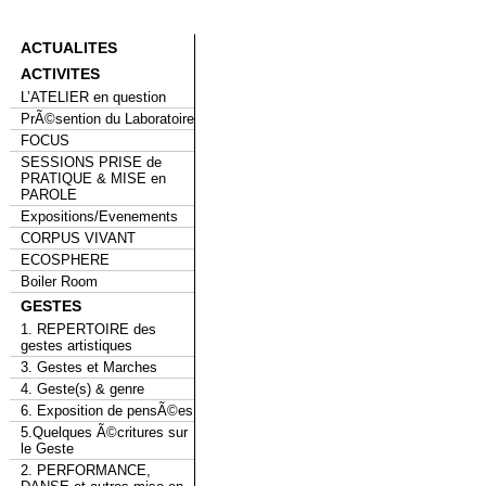
ACTUALITES
ACTIVITES
L’ATELIER en question
PrÃ©sention du Laboratoire
FOCUS
SESSIONS PRISE de
PRATIQUE & MISE en
PAROLE
Expositions/Evenements
CORPUS VIVANT
ECOSPHERE
Boiler Room
GESTES
1. REPERTOIRE des
gestes artistiques
3. Gestes et Marches
4. Geste(s) & genre
6. Exposition de pensÃ©es
5.Quelques Ã©critures sur
le Geste
2. PERFORMANCE,