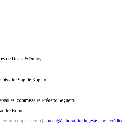
nces de Dector&Dupuy
mmissaire Sophie Kaplan
ersailles. commissaire Frédéric Seguette
xandre Bohn
boratoiredugeste.com |
contact@laboratoiredugeste.com
|
crédits
|