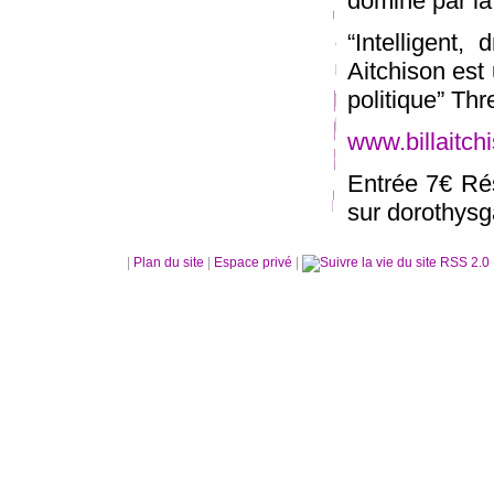
dominé par la 
“Intelligent, 
Aitchison est
politique” T
www.billaitch
Entrée 7€ Ré
sur dorothys
|
Plan du site
|
Espace privé
|
RSS 2.0