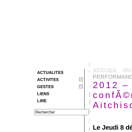
ACCUEIL DU
ACTUALITES
PERFORMANCE
ACTIVITES
2012 –
GESTES
confÃ©r
LIENS
LIRE
Aitchis
Le Jeudi 8 d