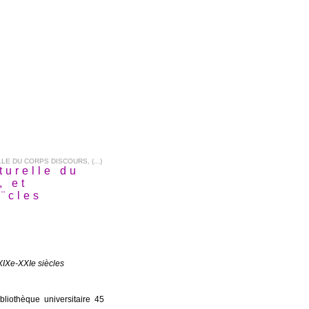
LE DU CORPS DISCOURS, (...)
lturelle du
, et
¨cles
 XIXe-XXIe siècles
bliothèque universitaire 45