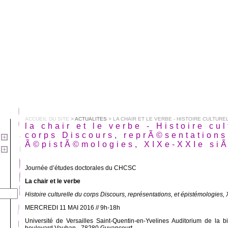
ACCUEIL DU SITE
>
ACTUALITES
> LA CHAIR ET LE VERBE - HISTOIRE CULTUREL
la chair et le verbe - Histoire cu
corps Discours, reprÃ©sentations
Ã©pistÃ©mologies, XIXe-XXIe siÃ
Journée d’études doctorales du CHCSC
La chair et le verbe
Histoire culturelle du corps Discours, représentations, et épistémologies,
MERCREDI 11 MAI 2016 // 9h-18h
Université de Versailles Saint-Quentin-en-Yvelines Auditorium de la bi