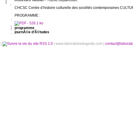
boulevard Vauban - 78280 Guyancourt
CHCSC Centre d’histoire culturelle des sociétés contemporaines CUL
PROGRAMME :
programme
journÃ©e d’Ã©tudes
é
|
RSS 2.0
| www.laboratoiredugeste.com |
contact@laborat