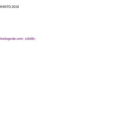
TURHISTO 2016
oiredugeste.com
|
crédits
|