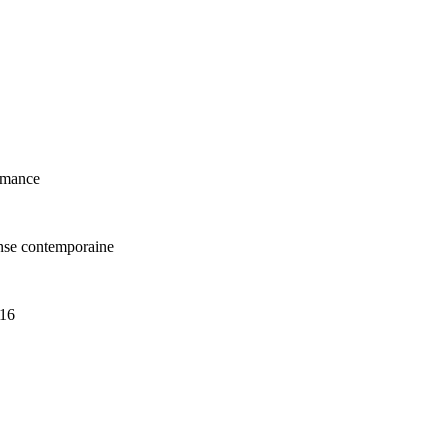
ormance
nse contemporaine
16