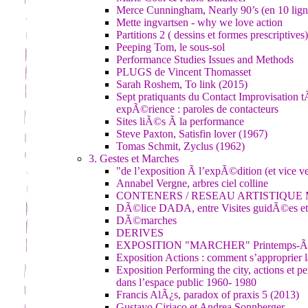
Merce Cunningham, Nearly 90’s (en 10 lign
Mette ingvartsen - why we love action
Partitions 2 ( dessins et formes prescriptives)
Peeping Tom, le sous-sol
Performance Studies Issues and Methods
PLUGS de Vincent Thomasset
Sarah Roshem, To link (2015)
Sept pratiquants du Contact Improvisation 
expÃ©rience : paroles de contacteurs
Sites liÃ©s Ã la performance
Steve Paxton, Satisfin lover (1967)
Tomas Schmit, Zyclus (1962)
3. Gestes et Marches
"de l’exposition Ã l’expÃ©dition (et vice v
Annabel Vergne, arbres ciel colline
CONTENERS / RESEAU ARTISTIQUE
DÃ©lice DADA, entre Visites guidÃ©es et
DÃ©marches
DERIVES
EXPOSITION "MARCHER" Printemps-Ã
Exposition Actions : comment s’approprier la
Exposition Performing the city, actions et pe
dans l’espace public 1960- 1980
Francis AlÃ¿s, paradox of praxis 5 (2013)
Gustavo Ciriaco et Andrea Sonnberger