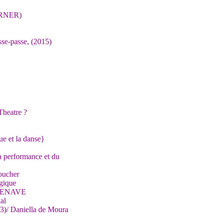
ORNER)
sse-passe, (2015)
Theatre ?
ue et la danse}
la performance et du
toucher
gique
ORDENAVE
al
3)/ Daniella de Moura