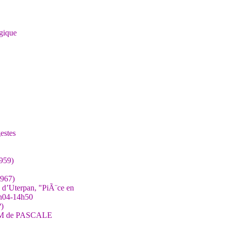
ogique
estes
1959)
1967)
 d’Uterpan, "PiÃ¨ce en
h04-14h50
?)
M de PASCALE