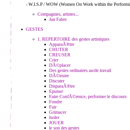
- W.I.S.P / WOW (Women On Work within the Performi
Compagnies, artistes...
Jan Fabre
GESTES
1. REPERTOIRE des gestes artistiques
ApparaÃ®tre
CHUTER
CREUSER
Crier
DÃ©placer
Des gestes ordinaires au/de travail
DÃ©truire
Discuter
DisparaÃ®tre
Epuiser
Faire ConfÃ©rence, performer le discours
Fondre
Fuir
Grimacer
Isoler
JOUER
le son des gestes