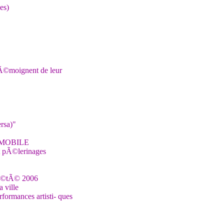
es)
tÃ©moignent de leur
ersa)"
 MOBILE
 pÃ©lerinages
©tÃ© 2006
 ville
rformances artisti- ques