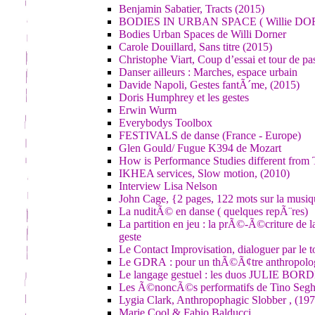
Benjamin Sabatier, Tracts (2015)
BODIES IN URBAN SPACE ( Willie D
Bodies Urban Spaces de Willi Dorner
Carole Douillard, Sans titre (2015)
Christophe Viart, Coup d’essai et tour de pa
Danser ailleurs : Marches, espace urbain
Davide Napoli, Gestes fantÃ´me, (2015)
Doris Humphrey et les gestes
Erwin Wurm
Everybodys Toolbox
FESTIVALS de danse (France - Europe)
Glen Gould/ Fugue K394 de Mozart
How is Performance Studies different from 
IKHEA services, Slow motion, (2010)
Interview Lisa Nelson
John Cage, {2 pages, 122 mots sur la musiq
La nuditÃ© en danse ( quelques repÃ¨res)
La partition en jeu : la prÃ©-Ã©criture de 
geste
Le Contact Improvisation, dialoguer par le 
Le GDRA : pour un thÃ©Ã¢tre anthropolo
Le langage gestuel : les duos JULIE B
Les Ã©noncÃ©s performatifs de Tino Segh
Lygia Clark, Anthropophagic Slobber , (197
Marie Cool & Fabio Balducci