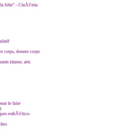
a folie" - CinÃ©ma
latif
dre corps, donner corps
ants (danse, arts
our le faire
)
iques esthÃ©tico-
ches