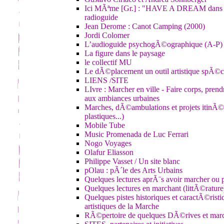
Ici MÃªme [Gr.] : "HAVE A DREAM dans l
radioguide
Jean Derome : Canot Camping (2000)
Jordi Colomer
L’audioguide psychogÃ©ographique (A-P)
La figure dans le paysage
le collectif MU
Le dÃ©placement un outil artistique spÃ©cu
LIENS /SITE
LIvre : Marcher en ville - Faire corps, pren
aux ambiances urbaines
Marches, dÃ©ambulations et projets itinÃ©r
plastiques...)
Mobile Tube
Music Promenada de Luc Ferrari
Nogo Voyages
Olafur Eliasson
Philippe Vasset / Un site blanc
pOlau : pÃ´le des Arts Urbains
Quelques lectures aprÃ¨s avoir marcher ou p
Quelques lectures en marchant (littÃ©rature
Quelques pistes historiques et caractÃ©rist
artistiques de la Marche
RÃ©pertoire de quelques DÃ©rives et mar