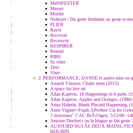
MaNIFESTER
Masser
Mordre
Nettoyer : Du geste feministe au geste ecol
PLIER
Rayer
Recevoir
Recouvrir
RESPIRER
Retenir
RIRE
Se vider
Tirer
Viser
2. PERFORMANCE, DANSE et autres mise en g
Anatoli Vlassov, Chairs mots (2015)
A space for live art
Allan Kaprow, 18 Happenings in 6 parts, (
Allan Kaprow, Apples and Oranges, (1986)
Anna Halprin, Blank Placard Happening, (
Anne Vignier+Frank APerthet/ Cie les Gens
7 morceaux" CAC BrÃ©tigny, 5/12/09 -14
Antoine Deefort ( ou la blague se fait geste 
AUJOURD’HUI Ã€ DEUX MAINS, FIL
HOUBIN