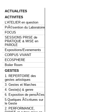
ACTUALITES
ACTIVITES
L’ATELIER en question
PrÃ©sention du Laboratoire
FOCUS
SESSIONS PRISE de
PRATIQUE & MISE en
PAROLE
Expositions/Evenements
CORPUS VIVANT
ECOSPHERE
Boiler Room
GESTES
1. REPERTOIRE des
gestes artistiques
3. Gestes et Marches
4. Geste(s) & genre
6. Exposition de pensÃ©es
5.Quelques Ã©critures sur
le Geste
2. PERFORMANCE,