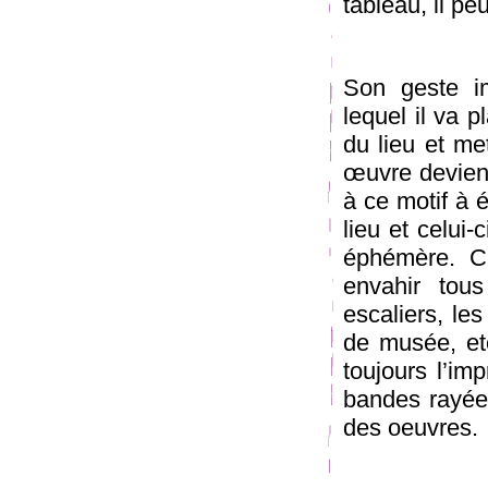
tableau, il pe
Son geste i
lequel il va p
du lieu et me
œuvre devient
à ce motif à é
lieu et celui-
éphémère. C’
envahir tous
escaliers, les
de musée, etc
toujours l’im
bandes rayée
des oeuvres.