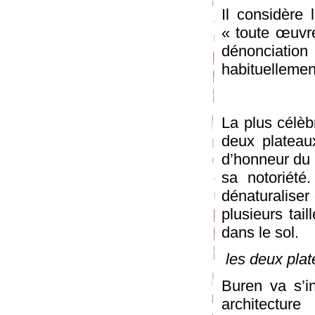
Il considère 
« toute œuvr
dénonciatio
habituellemen
La plus célèb
deux plateau
d’honneur du 
sa notoriété
dénaturaliser
plusieurs tai
dans le sol.
les deux pla
Buren va s’i
architectur