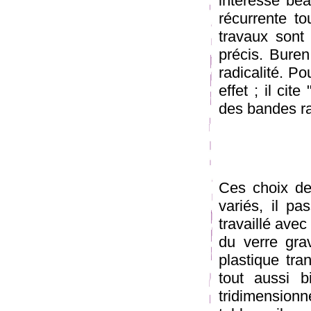
intéresse bea
récurrente t
travaux sont 
précis. Buren
radicalité. Po
effet ; il ci
des bandes ra
Ces choix de
variés, il pa
travaillé ave
du verre grav
plastique tran
tout aussi b
tridimensionn