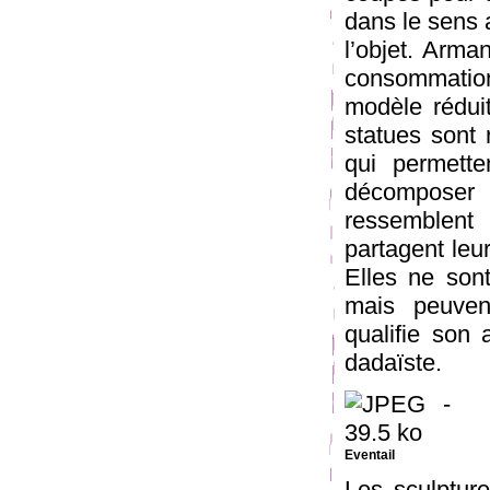
dans le sens a
l’objet. Arma
consommation
modèle rédui
statues sont
qui permett
décomposer
ressemblent
partagent leur
Elles ne son
mais peuven
qualifie son a
dadaïste.
Eventail
Les sculptur