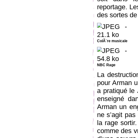
reportage. Le
des sortes de
ColÃ¨re musicale
NBC Rage
La destructi
pour Arman un
a pratiqué le
enseigné dan
Arman un eng
ne s’agit pas
la rage sortir
comme des vra