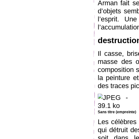
Arman fait se
d’objets sem
l’esprit. Un
l’accumulatio
destructio
Il casse, br
masse des ob
composition s
la peinture 
des traces pic
Sans titre (empreinte)
Les célèbres 
qui détruit d
soit dans l