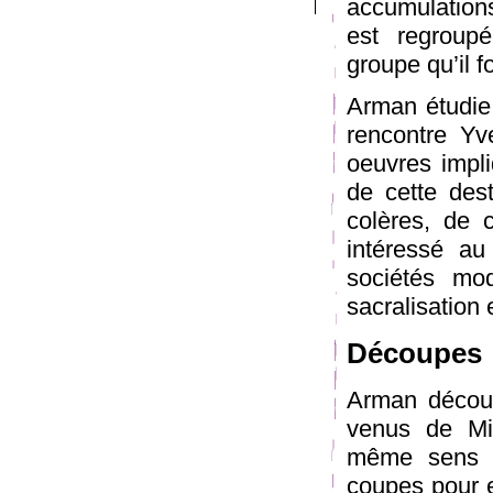
accumulations
est regroupé
groupe qu’il 
Arman étudie 
rencontre Yv
oeuvres impliq
de cette dest
colères, de 
intéressé au
sociétés mod
sacralisation
Découpes
Arman décou
venus de Mi
même sens e
coupes pour e