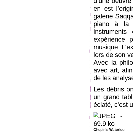
d’une oeuvre 
en est l’orig
galerie Saqq
piano à la 
instruments
expérience p
musique. L’ex
lors de son v
Avec la phil
avec art, afi
de les analyse
Les débris o
un grand tabl
éclaté, c’est 
Chopin’s Waterloo