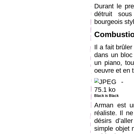
Durant le pr
détruit sou
bourgeois styl
Combusti
Il a fait brûl
dans un bloc d
un piano, to
oeuvre et en 
Black is Black
Arman est u
réaliste. Il 
désirs d’all
simple objet 