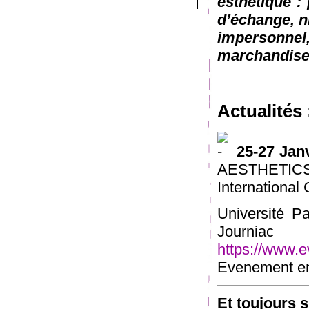
esthétique : 
d’échange, n
impersonn
marchandise
Actualités 
25-27 Jan
AESTHET
International
Université P
Journia
https://www.e
Evenement en 
Et toujours 