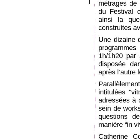
métrages de 
du Festival 
ainsi la que
construites av
Une dizaine d
programmes t
1h/1h20 par 
disposée dan
après l’autre l
Parallèlement
intitulées “v
adressées à d
sein de works
questions d
manière “in viv
Catherine Co