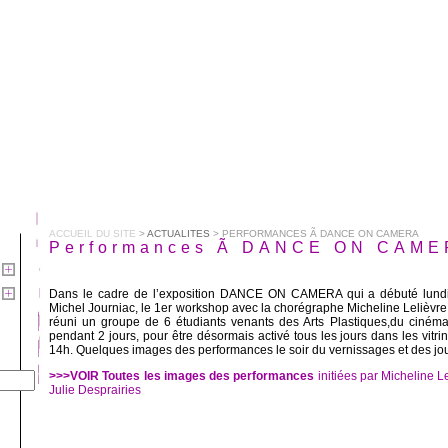
ACCUEIL DU SITE
>
ACTUALITES
> PERFORMANCES Ã DANCE ON CAMERA
Performances Ã DANCE ON CAM
Dans le cadre de l’exposition DANCE ON CAMERA qui a débuté lund
Michel Journiac, le 1er workshop avec la chorégraphe Micheline Lelièvre a
réuni un groupe de 6 étudiants venants des Arts Plastiques,du ciné
pendant 2 jours, pour être désormais activé tous les jours dans les vitr
14h. Quelques images des performances le soir du vernissages et des jou
>>>VOIR Toutes les images des performances
initiées par Micheline L
Julie Desprairies