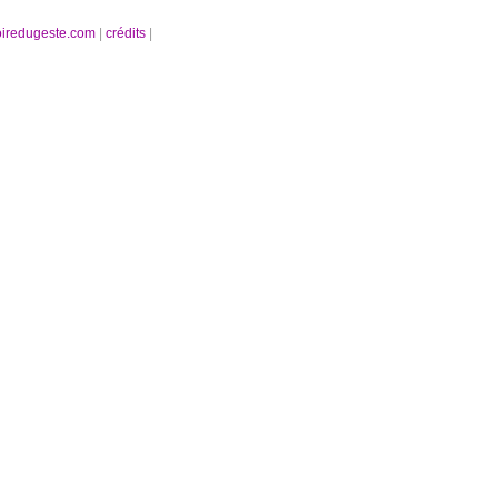
oiredugeste.com
|
crédits
|