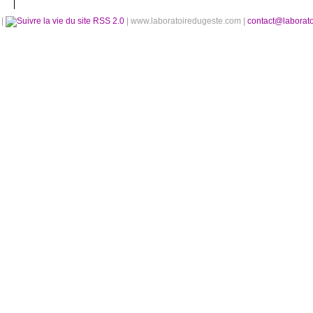
é
|
RSS 2.0
| www.laboratoiredugeste.com |
contact@laborat