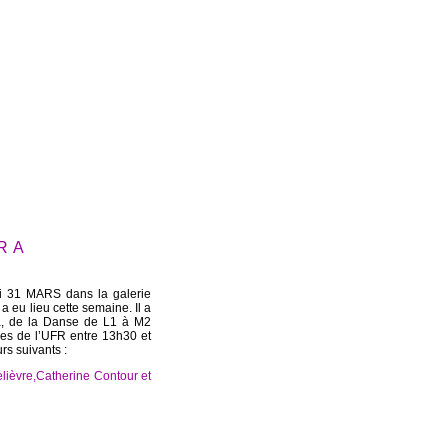
ERA
i 31 MARS dans la galerie
 eu lieu cette semaine. Il a
ma, de la Danse de L1 à M2
ines de l’UFR entre 13h30 et
rs suivants :
elièvre,Catherine Contour et