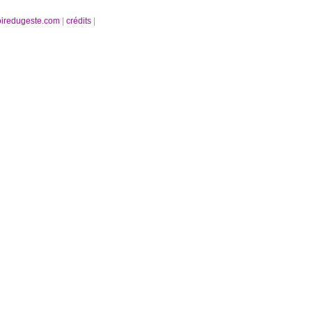
oiredugeste.com
|
crédits
|