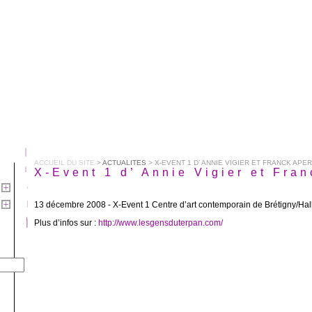
ACCUEIL DU SITE
>
ACTUALITES
> X-EVENT 1 D’ ANNIE VIGIER ET FRANCK APE
X-Event 1 d’ Annie Vigier et Fran
13 décembre 2008 - X-Event 1 Centre d’art contemporain de Brétigny/Hal
Plus d’infos sur :
http://www.lesgensduterpan.com/