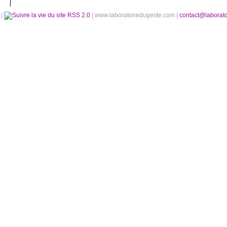
é
|
RSS 2.0
| www.laboratoiredugeste.com |
contact@laborat