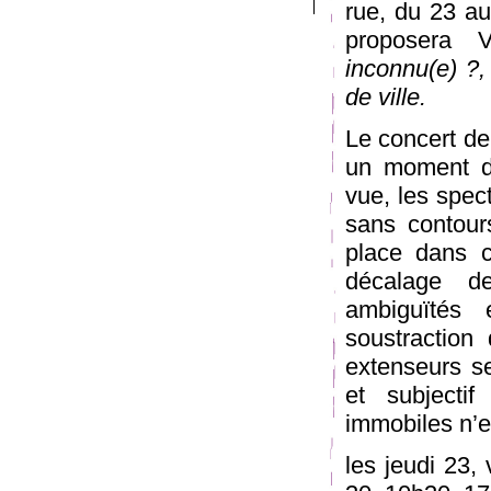
rue, du 23 au
proposera 
inconnu(e) ?,
de ville.
Le concert de
un moment de
vue, les spec
sans contour
place dans c
décalage de
ambiguïtés e
soustraction
extenseurs s
et subjecti
immobiles n’e
les jeudi 23,