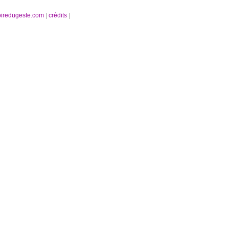
oiredugeste.com
|
crédits
|