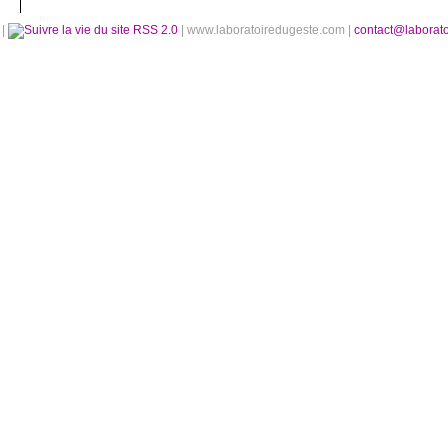
é
|
RSS 2.0
| www.laboratoiredugeste.com |
contact@laborat