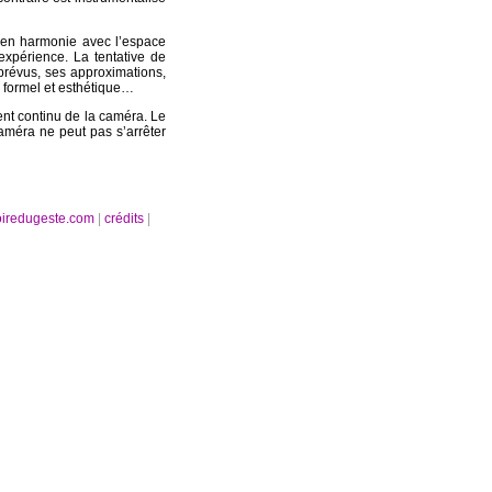
re en harmonie avec l’espace
expérience. La tentative de
prévus, ses approximations,
e formel et esthétique…
ent continu de la caméra. Le
améra ne peut pas s’arrêter
oiredugeste.com
|
crédits
|