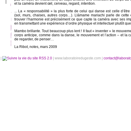
et la caméra devient œil, cerveau, regard, intention.
... La « responsabilité » la plus forte de celui qui danse est celle d’êt
(sol, murs, chaises, autres corps…). Llámame mariachi parle de cette 
trouver l’harmonie est précisément ce que capte la caméra avec ses im
en transmettant une expérience d’ordre physique et intellectuel plutôt qu
Mambo brillante. Tout beaucoup plus lent ! Il faut « inventer » le mouvem
corps anticipe, comme dans la danse, le mouvement et l’action – et la c
de regarder, de penser…
La Ribot, notes, mars 2009
é
|
RSS 2.0
| www.laboratoiredugeste.com |
contact@laborat