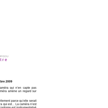
MPIDOU
tre
mbre 2009
caméra qui n’en capte pas
caméra amène un regard sur
ellement parce qu’elle serait
éra qui est… La caméra n’est
contraire est instrumentalisé