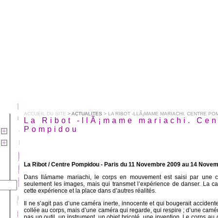
ACCUEIL DU SITE
>
ACTUALITES
> LA RIBOT -LLÃ¡MAME MARIACHI. CENTRE PO
La Ribot -llÃ¡mame mariachi. Cen
Pompidou
La Ribot / Centre Pompidou - Paris du 11 Novembre 2009 au 14 Nove
Dans llámame mariachi, le corps en mouvement est saisi par une 
seulement les images, mais qui transmet l’expérience de danser. La 
cette expérience et la place dans d’autres réalités.
Il ne s’agit pas d’une caméra inerte, innocente et qui bougerait accident
collée au corps, mais d’une caméra qui regarde, qui respire ; d’une cam
pas un outil, un instrument, un objet bricolé, une invention. Le corps au 