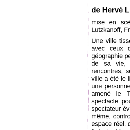
de Hervé L
mise en scè
Lutzkanoff, 
Une ville tis
avec ceux q
géographie per
de sa vie, 
rencontres, 
ville a été le
une personne.
amené le Th
spectacle po
spectateur év
même, confron
espace réel, q