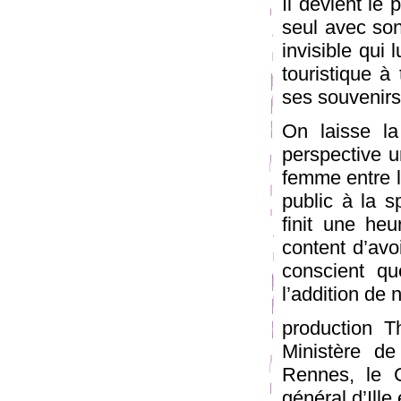
Il devient le 
seul avec son
invisible qui 
touristique à
ses souvenirs
On laisse la
perspective u
femme entre l
public à la s
finit une heu
content d’avo
conscient qu
l’addition de
production T
Ministère de
Rennes, le C
général d’Ille 