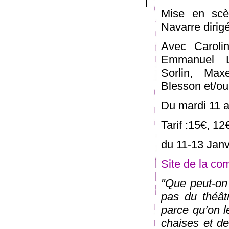
Mise en scè
Navarre dirig
Avec Carolin
Emmanuel L
Sorlin, Max
Blesson et/ou
Du mardi 11 a
Tarif :15€, 12
du 11-13 Janv
Site de la co
"Que peut-on 
pas du théât
parce qu’on l
chaises et de