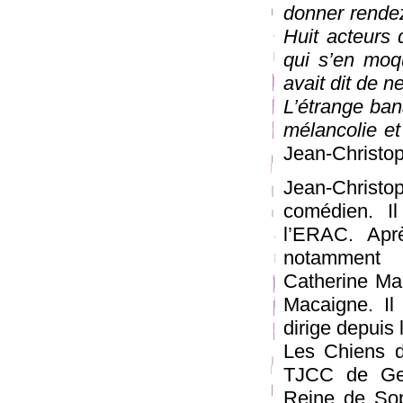
donner rendez
Huit acteurs q
qui s’en moqu
avait dit de n
L’étrange bana
mélancolie et
Jean-Christo
Jean-Christo
comédien. I
l’ERAC. Aprè
notamment 
Catherine Mar
Macaigne. Il
dirige depuis 
Les Chiens d
TJCC de Genn
Reine de Sop