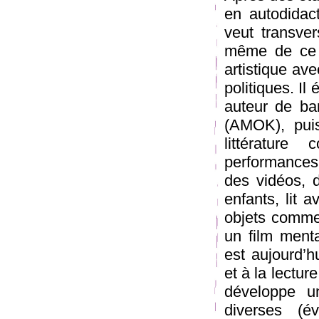
en autodidac
veut transver
même de ce qu
artistique ave
politiques. Il 
auteur de ba
(AMOK), puis
littérature
performances
des vidéos, d
enfants, lit 
objets comme 
un film ment
est aujourd’h
et à la lectur
développe un
diverses (é