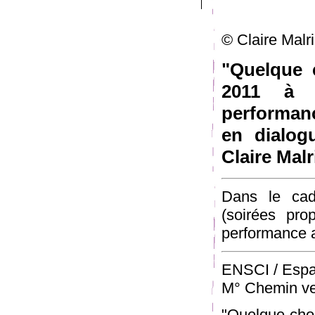
© Claire Malr
"Quelque 
2011 à 
performanc
en dialog
Claire Malr
Dans le cadr
(soirées pr
performance 
ENSCI / Espac
M° Chemin ver
"Quelque chos