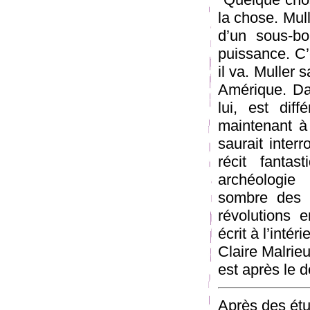
la chose. Mull
d’un sous-bo
puissance. C’e
il va. Muller s
Amérique. Dan
lui, est dif
maintenant à
saurait inter
récit fantas
archéologie 
sombre des 
révolutions 
écrit à l’inté
Claire Malrieu
est après le d
Après des étu