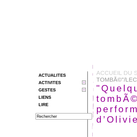
ACCUEIL DU S
ACTUALITES
TOMBÃ©"/LECT
ACTIVITES
"Quelq
GESTES
tombÃ©
LIENS
LIRE
perform
d’Olivi