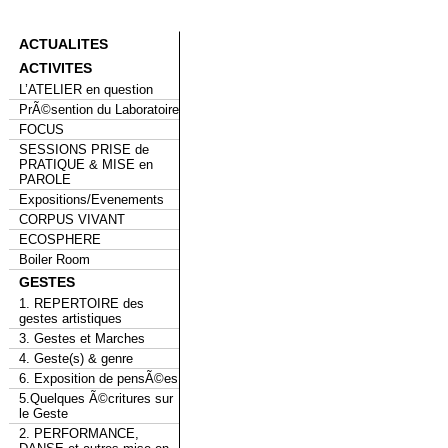
ACTUALITES
ACTIVITES
L’ATELIER en question
PrÃ©sention du Laboratoire
FOCUS
SESSIONS PRISE de
PRATIQUE & MISE en
PAROLE
Expositions/Evenements
CORPUS VIVANT
ECOSPHERE
Boiler Room
GESTES
1. REPERTOIRE des
gestes artistiques
3. Gestes et Marches
4. Geste(s) & genre
6. Exposition de pensÃ©es
5.Quelques Ã©critures sur
le Geste
2. PERFORMANCE,