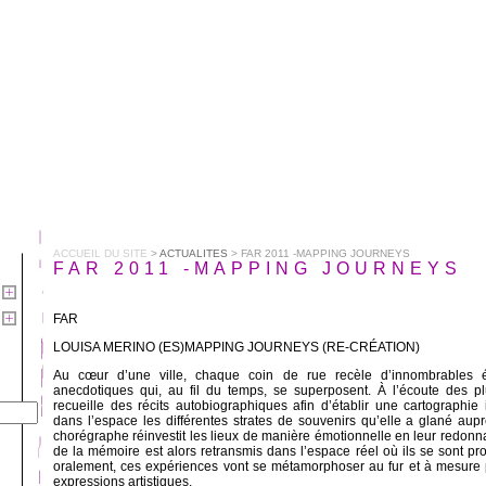
ACCUEIL DU SITE
>
ACTUALITES
> FAR 2011 -MAPPING JOURNEYS
FAR 2011 -MAPPING JOURNEYS
FAR
LOUISA MERINO (ES)MAPPING JOURNEYS (RE-CRÉATION)
Au cœur d’une ville, chaque coin de rue recèle d’innombrables
anecdotiques qui, au fil du temps, se superposent. À l’écoute des p
recueille des récits autobiographiques afin d’établir une cartographie 
dans l’espace les différentes strates de souvenirs qu’elle a glané au
chorégraphe réinvestit les lieux de manière émotionnelle en leur redonna
de la mémoire est alors retransmis dans l’espace réel où ils se sont pro
oralement, ces expériences vont se métamorphoser au fur et à mesure 
expressions artistiques.