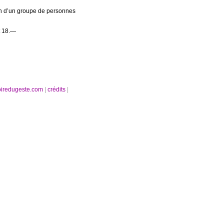
ion d’un groupe de personnes
t 18.—
oiredugeste.com
|
crédits
|