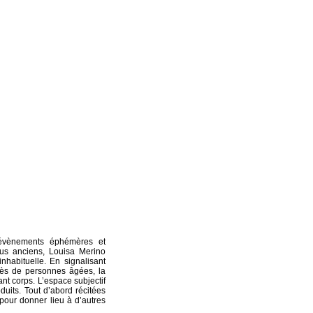
 évènements éphémères et
lus anciens, Louisa Merino
inhabituelle. En signalisant
près de personnes âgées, la
nt corps. L’espace subjectif
duits. Tout d’abord récitées
pour donner lieu à d’autres