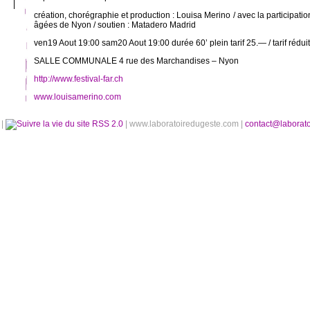
création, chorégraphie et production : Louisa Merino / avec la participat
âgées de Nyon / soutien : Matadero Madrid
ven19 Aout 19:00 sam20 Aout 19:00 durée 60’ plein tarif 25.— / tarif rédui
SALLE COMMUNALE 4 rue des Marchandises – Nyon
http://www.festival-far.ch
www.louisamerino.com
é
|
RSS 2.0
| www.laboratoiredugeste.com |
contact@laborat