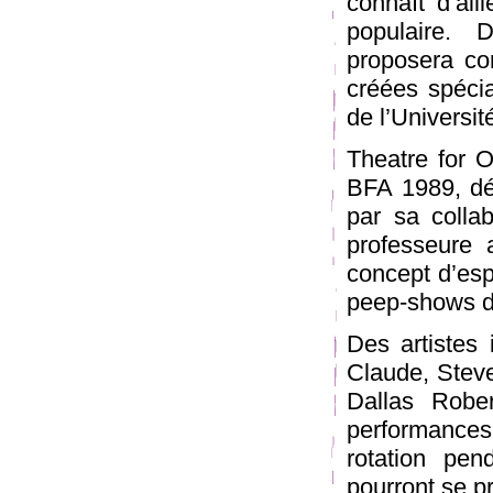
connaît d’ail
populaire. 
proposera co
créées spéci
de l’Universi
Theatre for O
BFA 1989, déc
par sa colla
professeure
concept d’esp
peep-shows du
Des artistes 
Claude, Stev
Dallas Rober
performance
rotation pen
pourront se pr