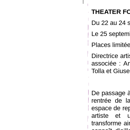
THEATER F
Du 22 au 24 s
Le 25 septemb
Places limitée
Directrice art
associée : A
Tolla et Gius
De passage à 
rentrée de l
espace de rep
artiste et 
transforme ai