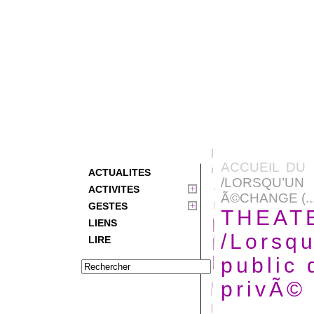
ACCUEIL DU 
ACTUALITES
/LORSQU’U
ACTIVITES
Ã©CHANGE (...
GESTES
THEAT
LIENS
/Lorsq
LIRE
public
privÃ©