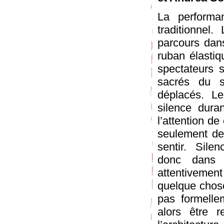
La performa
traditionnel
parcours dans
ruban élastiq
spectateurs 
sacrés du s
déplacés. L
silence duran
l’attention de
seulement de
sentir. Sile
donc dans 
attentiveme
quelque chose
pas formelle
alors être r