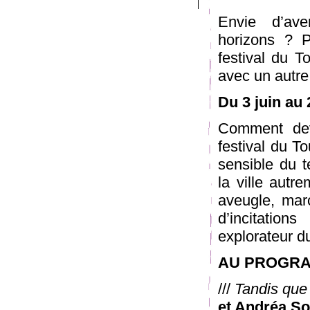
Envie d’av
horizons ? P
festival du T
avec un autre
Du 3 juin au 
Comment deve
festival du T
sensible du te
la ville autr
aveugle, mar
d’incitatio
explorateur d
AU PROGRA
///
Tandis que
et Andréa So