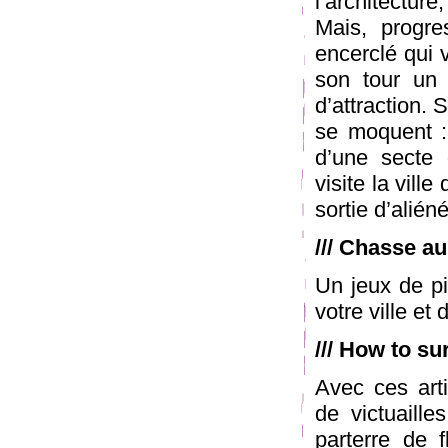
l’architectur
Mais, progre
encerclé qui 
son tour un 
d’attraction.
se moquent : 
d’une secte 
visite la vill
sortie d’alién
/// Chasse a
Un jeux de pi
votre ville et
/// How to su
Avec ces art
de victuaille
parterre de 