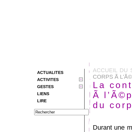
ACCUEIL DU 
ACTUALITES
CORPS Ã L’Ã©
ACTIVITES
La cont
GESTES
Ã l’Ã©
LIENS
LIRE
du cor
Durant une m