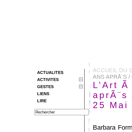
ACCUEIL DU S
ACTUALITES
ANS APRÃ¨S /
ACTIVITES
L’Art Ã
GESTES
aprÃ¨s 
LIENS
LIRE
25 Mai
Barbara Formi