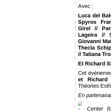
Avec :
Luca del Bal
Spyros Fran
Girel // Pa
Lageira // 
Giovanni Mat
Thecla Schip
// Tatiana Tro
Et Richard 
Cet événement
et Richard
Théories Esth
En partenaria
Center f