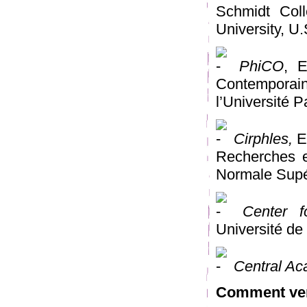
Schmidt Coll
University, U
PhiCO
, E
Contemporai
l’Université 
Cirphles,
Eq
Recherches en
Normale Supé
Center f
Université de
Central Ac
Comment ven