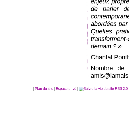
enjeux propre
de parler 
contemporanéi
abordées par
Quelles prat
transforment-
demain ? »
Chantal Pont
Nombre de pl
amis@lamaiso
|
Plan du site
|
Espace privé
|
RSS 2.0