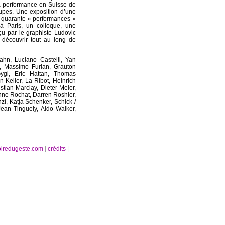
a performance en Suisse de
upes. Une exposition d’une
e quarante « performances »
 Paris, un colloque, une
çu par le graphiste Ludovic
découvrir tout au long de
ahn, Luciano Castelli, Yan
, Massimo Furlan, Grauton
ygi, Eric Hattan, Thomas
 Keller, La Ribot, Heinrich
tian Marclay, Dieter Meier,
Anne Rochat, Darren Roshier,
zi, Katja Schenker, Schick /
Jean Tinguely, Aldo Walker,
oiredugeste.com
|
crédits
|