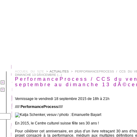
ACCUEIL DU SITE
>
ACTUALITES
> PERFORMANCEPROCESS / CCS DU VE
DIMANCHE 13 DÃ©CEMBRE (...)
PerformanceProcess / CCS du ven
septembre au dimanche 13 dÃ©ce
Vernissage le vendredi 18 septembre 2015 de 18h à 21h
/////
PerformanceProcess
/////
En 2015, le Centre culturel suisse fête ses 30 ans !
Pour célébrer cet anniversaire, en plus d’un livre retraçant 30 ans d’h
projet consacré à la performance, médium aux multiples définitions e