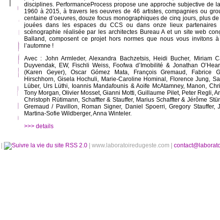
disciplines. PerformanceProcess propose une approche subjective de l
1960 à 2015, à travers les oeuvres de 46 artistes, compagnies ou gro
centaine d’oeuvres, douze focus monographiques de cinq jours, plus d
jouées dans les espaces du CCS ou dans onze lieux partenaires à
scénographie réalisée par les architectes Bureau A et un site web con
Balland, composent ce projet hors normes que nous vous invitons à 
l’automne !
Avec : John Armleder, Alexandra Bachzetsis, Heidi Bucher, Miriam C
Duyvendak, EW, Fischli Weiss, Foofwa d’Imobilité & Jonathan O’Hear
(Karen Geyer), Oscar Gómez Mata, François Gremaud, Fabrice G
Hirschhorn, Gisela Hochuli, Marie-Caroline Hominal, Florence Jung, San
Lüber, Urs Lüthi, Ioannis Mandafounis & Aoife McAtamney, Manon, Chris
Tony Morgan, Olivier Mosset, Gianni Motti, Guillaume Pilet, Peter Regli, 
Christoph Rütimann, Schaffter & Stauffer, Marius Schaffter & Jérôme Stün
Gremaud / Pavillon, Roman Signer, Daniel Spoerri, Gregory Stauffer, 
Martina-Sofie Wildberger, Anna Winteler.
>>> details
é
|
RSS 2.0
| www.laboratoiredugeste.com |
contact@laborat