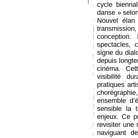
cycle bienna
danse » selon
Nouvel élan 
transmissio
conception. 
spectacles, 
signe du dial
depuis longte
cinéma. Cet
visibilité d
pratiques art
chorégraphie
ensemble d’
sensible la 
enjeux. Ce pr
revisiter une
naviguant d