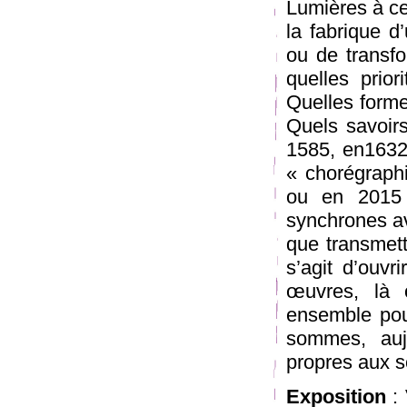
Lumières à ce
la fabrique d
ou de transfo
quelles prior
Quelles forme
Quels savoirs
1585, en1632
« chorégraph
ou en 2015 
synchrones ave
que transmett
s’agit d’ouvr
œuvres, là 
ensemble pou
sommes, auj
propres aux s
Exposition
: 