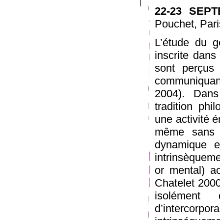
22-23 SEPT
Pouchet, Par
L’étude du ge
inscrite dans
sont perçus 
communiquan
2004). Dans
tradition ph
une activité é
même sans pré
dynamique e
intrinsèqueme
or mental) a
Chatelet 2000
isolément d
d’intercorp