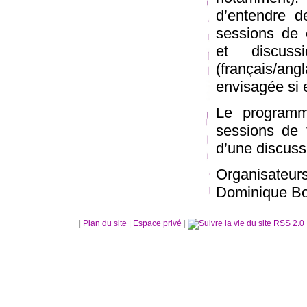
d’entendre d
sessions de 
et discuss
(français/ang
envisagée si el
Le programm
sessions de 
d’une discuss
Organisate
Dominique Bo
|
Plan du site
|
Espace privé
|
RSS 2.0