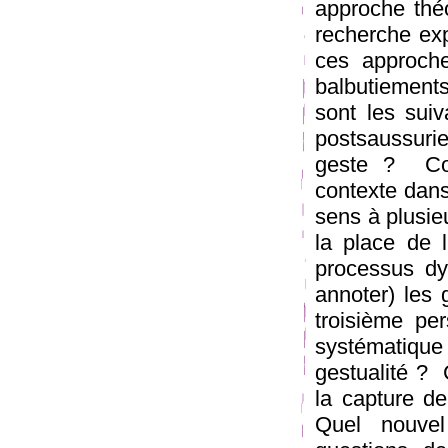
approche thé
recherche exp
ces approche
balbutiement
sont les suiv
post­saussur
geste ? ­ C
contexte dans
sens à plusie
la place de l
processus dyn
annoter) les
troisième pe
systématique
gestualité ? 
la capture de
Quel nouvel