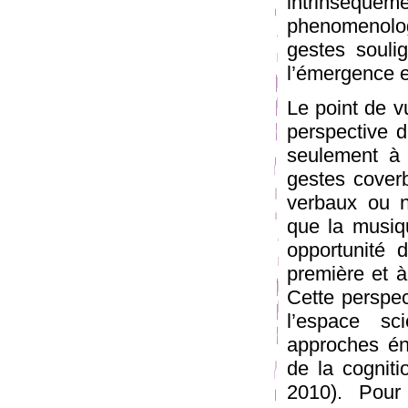
intrinséque
phenomenolog
gestes soulig
l’émergence et
Le point de v
perspective d
seulement à 
gestes co­ve
verbaux ou n
que la musiqu
opportunité 
première et 
Cette perspec
l’espace sc
approches éna
de la cognit
2010). Pour 