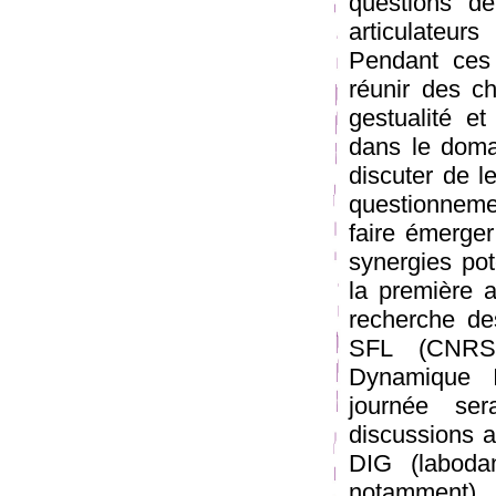
questions de 
articulateur
Pendant ces 
réunir des ch
gestualité e
dans le domai
discuter de l
questionnemen
faire émerger
synergies pot
la première a
recherche de
SFL (CNRS-
Dynamique I
journée se
discussions 
DIG (labodan
notamment).