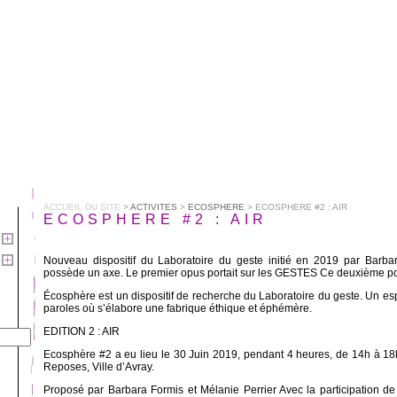
ACCUEIL DU SITE
>
ACTIVITES
>
ECOSPHERE
> ECOSPHERE #2 : AIR
ECOSPHERE #2 : AIR
Nouveau dispositif du Laboratoire du geste initié en 2019 par Barb
possède un axe. Le premier opus portait sur les GESTES Ce deuxième por
Écosphère est un dispositif de recherche du Laboratoire du geste. Un espa
paroles où s’élabore une fabrique éthique et éphémère.
EDITION 2 : AIR
Ecosphère #2 a eu lieu le 30 Juin 2019, pendant 4 heures, de 14h à 18
Reposes, Ville d’Avray.
Proposé par Barbara Formis et Mélanie Perrier Avec la participation de