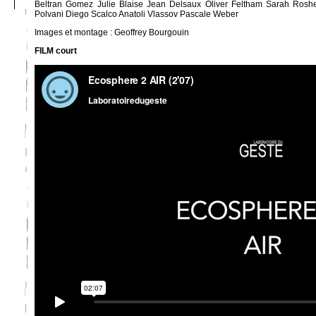
Beltran Gomez Julie Blaise Jean Delsaux Oliver Feltham Sarah Rosh
Polvani Diego Scalco Anatoli Vlassov Pascale Weber
Images et montage : Geoffrey Bourgouin
FILM court