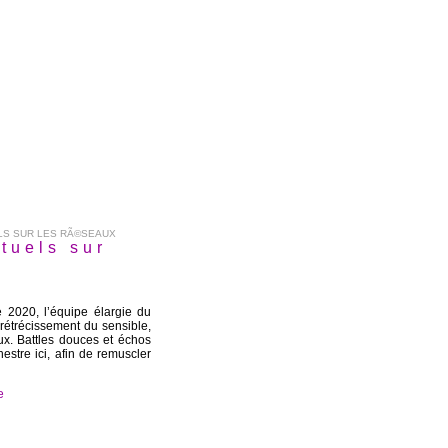
LS SUR LES RÃ©SEAUX
tuels sur
 2020, l’équipe élargie du
 rétrécissement du sensible,
ux. Battles douces et échos
stre ici, afin de remuscler
e