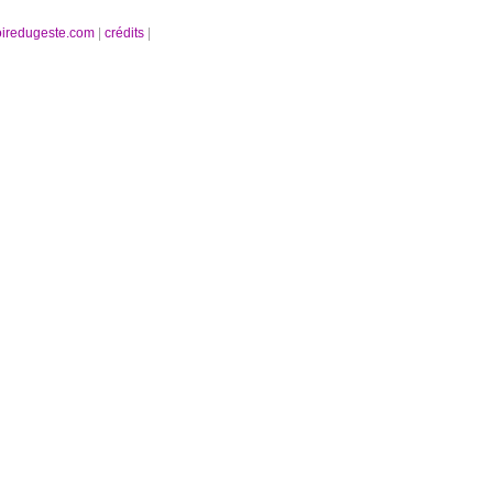
oiredugeste.com
|
crédits
|