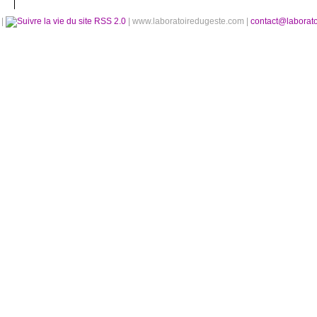
é
|
RSS 2.0
| www.laboratoiredugeste.com |
contact@laborat