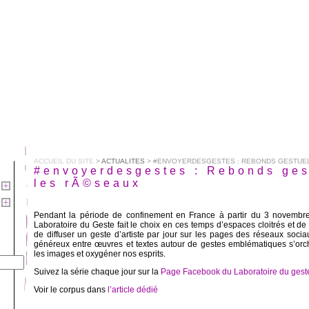
ACCUEIL DU SITE
>
ACTUALITES
> #ENVOYERDESGESTES : REBONDS GESTUE
#envoyerdesgestes : Rebonds ges
les rÃ©seaux
Pendant la période de confinement en France à partir du 3 novembre
Laboratoire du Geste fait le choix en ces temps d’espaces cloitrés et de
de diffuser un geste d’artiste par jour sur les pages des réseaux socia
généreux entre œuvres et textes autour de gestes emblématiques s’orche
les images et oxygéner nos esprits.
Suivez la série chaque jour sur la
Page Facebook du Laboratoire du gest
Voir le corpus dans
l’article dédié