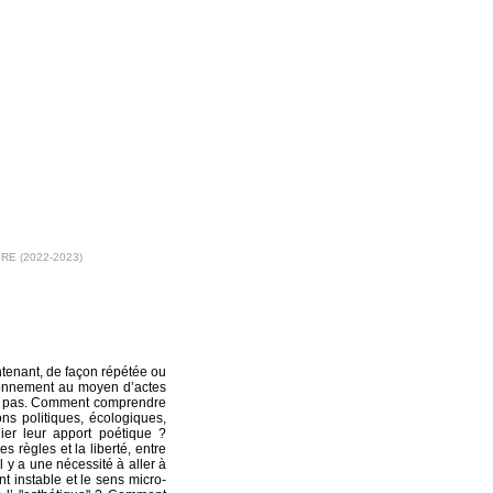
E (2022-2023)
E
ntenant, de façon répétée ou
ironnement au moyen d’actes
ont pas. Comment comprendre
ns politiques, écologiques,
ier leur apport poétique ?
s règles et la liberté, entre
l y a une nécessité à aller à
nt instable et le sens micro-