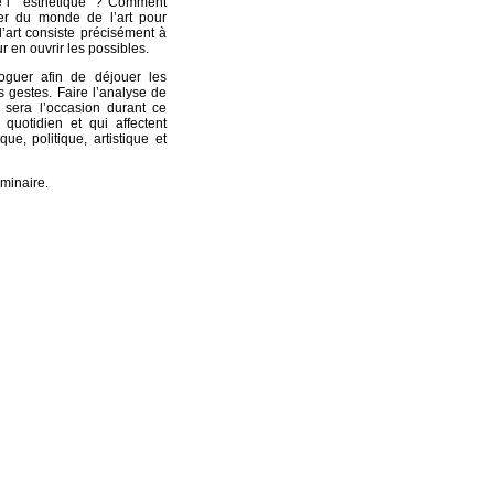
de l’ "esthétique" ? Comment
gner du monde de l’art pour
l’art consiste précisément à
ur en ouvrir les possibles.
aloguer afin de déjouer les
s gestes. Faire l’analyse de
s sera l’occasion durant ce
 quotidien et qui affectent
e, politique, artistique et
éminaire.