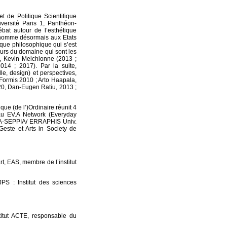
de Politique Scientifique
iversité Paris 1, Panthéon-
bat autour de l’esthétique
n nomme désormais aux Etats
ique philosophique qui s’est
urs du domaine qui sont les
, Kevin Melchionne (2013 ;
14 ; 2017). Par la suite,
lle, design) et perspectives,
Formis 2010 ; Arto Haapala,
020, Dan-Eugen Ratiu, 2013 ;
ique (de l’)Ordinaire réunit 4
au EV.A Network (Everyday
RA-SEPPIA/ ERRAPHIS Univ.
este et Arts in Society de
t, EAS, membre de l’institut
JPS : Institut des sciences
itut ACTE, responsable du