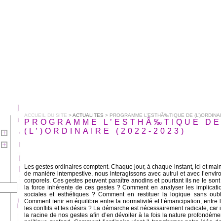
ACCUEIL DU SITE
>
ACTUALITES
> PROGRAMME L’ESTHÃ‰TIQUE DE (L’)ORDINAIR
PROGRAMME L’ESTHÃ‰TIQUE D
(L’)ORDINAIRE (2022-2023)
Les gestes ordinaires comptent. Chaque jour, à chaque instant, ici et mai
de manière intempestive, nous interagissons avec autrui et avec l’env
corporels. Ces gestes peuvent paraître anodins et pourtant ils ne le s
la force inhérente de ces gestes ? Comment en analyser les implicatio
sociales et esthétiques ? Comment en restituer la logique sans oubl
Comment tenir en équilibre entre la normativité et l’émancipation, entre le
les conflits et les désirs ? La démarche est nécessairement radicale, car i
la racine de nos gestes afin d’en dévoiler à la fois la nature profondéme