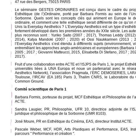
47 rue des Bergers, 75015 PARIS
Le séminaire GESTES ORDINAIRES est conçu dans le cadre du projet 
Esthétique (de l’)Ordinaire, porté par Barbara Formis au sein de l’Un
Sorbonne. Quels sont les concepts clés qui animent en Europe le dé
ordinaire, et comment une telle esthétique serait différente de ce qu’o
Unis la Everyday Aesthetics ? L’Everyday Aesthetics est un type d’esthét
fortement développé dans les premières années du XXIe siècle. Les aute
plus reconnus sont : Yuriko Saito (2007 ; 2017), Thomas Leddy (2012)
2014), Katya Mandoki (2007 ; 2020) et Ossi Naukkarinen (2013 ; 20
l’Everyday Aesthetics s’est étendu à différents sujets (environnement, vi
entremêlant les approches anglo-américaines et européennes (Barbara 
2005 ; 2017 ; Giovanni Matteucci, 2015, Elisabetta Di Stefano, 2017 ; 2
2017).
Fruit d’une collaboration entre ACTE et l’ISJPS de Paris 1, le projet Esthét
universités liées à UNA Europa et noue un partenariat avec le rése
Aesthetics Network), l’association Pragmata, l’ERC DEMOSERIES, LA
Toulouse, l’IRCAV (EA 185) Paris 3, Thalim CNRS, le Laboratoire du G
Common Ground.
Comité scientifique de Paris 1
Barbara Formis, porteuse du projet, MCF Esthétique et Philosophie de l’ar
ACTE.
Sandra Laugier, PR, Philosophie, UFR 10, directrice adjointe de l’IS
juridique et philosophique de la Sorbonne (UMR 8103).
José Moure, PR en Esthétique du Cinéma, EAS, directeur Institut ACTE.
Pascale Weber, MCF, HDR, Arts Plastiques et Performance, EAS, Inst
parcours " Performance et création ".