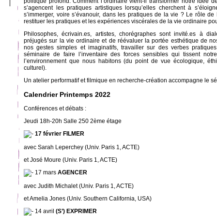
politique profond. Comment l’ordinaire vient-il transformer notre idée 
s’agencent les pratiques artistiques lorsqu’elles cherchent à s’éloi
s’immerger, voire s’évanouir, dans les pratiques de la vie ? Le rôle de 
restituer les pratiques et les expériences viscérales de la vie ordinaire po
Philosophes, écrivain.es, artistes, chorégraphes sont invité.es à di
préjugés sur la vie ordinaire et de réévaluer la portée esthétique de no
nos gestes simples et imaginatifs, travailler sur des verbes pratique
séminaire de faire l’inventaire des forces sensibles qui tissent notre
l’environnement que nous habitons (du point de vue écologique, éthiqu
culturel).
Un atelier performatif et filmique en recherche-création accompagne le s
Calendrier Printemps 2022
Conférences et débats :
Jeudi 18h-20h Salle 250 2ème étage
17 février
FILMER
avec Sarah Leperchey (Univ. Paris 1, ACTE)
et José Moure (Univ. Paris 1, ACTE)
17 mars
AGENCER
avec Judith Michalet (Univ. Paris 1, ACTE)
et Amelia Jones (Univ. Southern California, USA)
14 avril
(S’) EXPRIMER