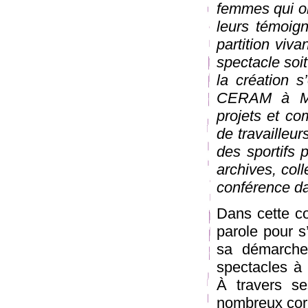
femmes qui on
leurs témoig
partition vi
spectacle soi
la création 
CERAM à Mon
projets et c
de travailleu
des sportifs 
archives, col
conférence d
Dans cette co
parole pour s
sa démarche 
spectacles à 
À travers se
nombreux corp