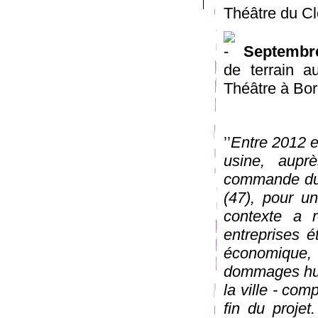
Théâtre du Clo
Septembr
de terrain a
Théâtre à Bo
’’
Entre 2012 e
usine, aupr
commande du 
(47), pour un
contexte a r
entreprises 
économique, 
dommages hum
la ville - com
fin du proje