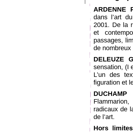
ARDENNE P
dans l’art d
2001. De la r
et contempor
passages, lim
de nombreux 
DELEUZE Gi
sensation, (I 
L’un des tex
figuration et le
DUCHAMP M
Flammarion,
radicaux de l
de l’art.
Hors limites