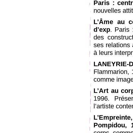
Paris : cen
nouvelles atti
L’Âme au co
d’exp
. Paris
des construc
ses relations 
à leurs interp
LANEYRIE-D
Flammarion, 1
comme image
L’Art au corp
1996. Présen
l’artiste con
L’Empreinte
Pompidou, 1
corps, comme 