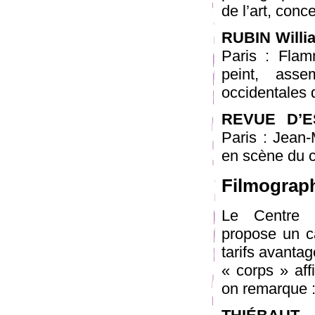
de l’art, conce
RUBIN Willi
Paris : Flam
peint, asse
occidentales 
REVUE D’E
Paris : Jean-
en scène du c
Filmograp
Le Centre n
propose un ca
tarifs avanta
« corps » aff
on remarque 