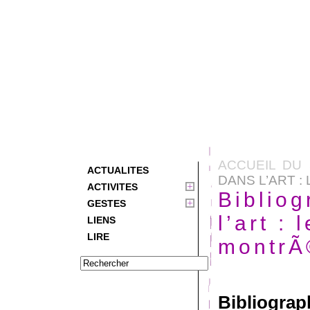
ACCUEIL DU 
ACTUALITES
DANS L’ART :
ACTIVITES
Bibliog
GESTES
l’art :
LIENS
LIRE
montrÃ
Bibliograp