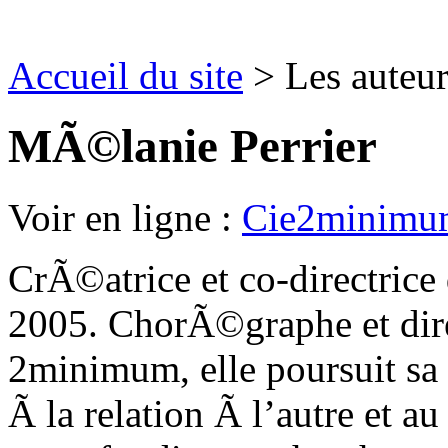
Accueil du site
> Les auteu
MÃ©lanie Perrier
Voir en ligne :
Cie2minimu
CrÃ©atrice et co-directrice
2005. ChorÃ©graphe et dire
2minimum, elle poursuit s
Ã la relation Ã l’autre et a