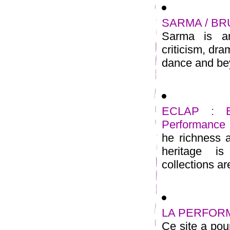
SARMA / B
Sarma is an 
criticism, dra
dance and bey
ECLAP : Eur
Performance
he richness 
heritage i
collections ar
LA PERFORMA
Ce site a pour