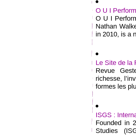
O U I Perfor
O U I Perfor
Nathan Walke
in 2010, is a no
Le Site de 
Revue Geste
richesse, l’i
formes les plu
ISGS : Intern
Founded in 20
Studies (ISG