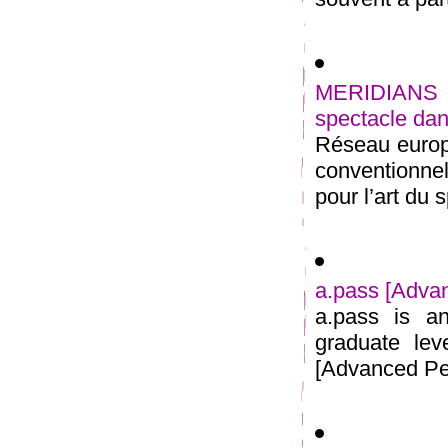
MERIDIANS 
spectacle dan
Réseau europé
conventionn
pour l’art du 
a.pass [Adva
a.pass is an
graduate lev
[Advanced Per