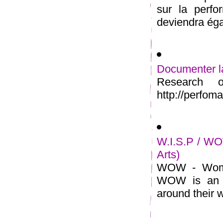
sur la perfor
deviendra égal
Documenter la
Research 
http://perfoma
W.I.S.P / WO
Arts)
WOW - Women
WOW is an o
around their w