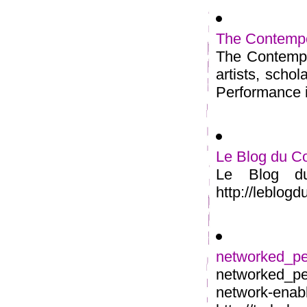
The Contempo
The Contempo
artists, scho
Performance is
Le Blog du C
Le Blog du
http://leblog
networked_p
networked_p
networ