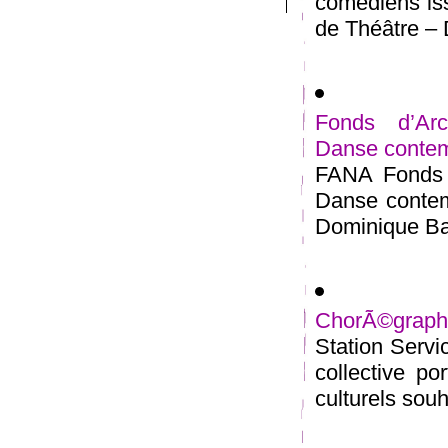
comédiens iss
de Théâtre – 
Fonds d’Arc
Danse conte
FANA Fonds d
Danse contem
Dominique Bag
ChorÃ©graphie
Station Servi
collective po
culturels souh