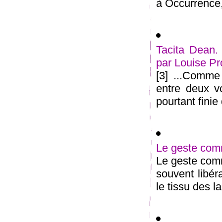
à Occurrence, 
Tacita Dean. 
par Louise P
[3] ...Comme
entre deux vo
pourtant finie 
Le geste com
Le geste comm
souvent libér
le tissu des l