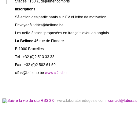
Stages : 150 €, déjeuner compris
Inscriptions
Sélection des participants sur CV et lettre de motivation
Envoyer à : cifas@bellone.be
Les activités sont proposées en français et/ou en anglais
La Bellone
46 rue de Flandre
B-1000 Bruxelles
Tel : +32 (0)2 513 33 33
Fax : +32 (0)2 502 61 59
cifas@bellone.be
www.cifas.be
é
|
RSS 2.0
| www.laboratoiredugeste.com |
contact@laborat