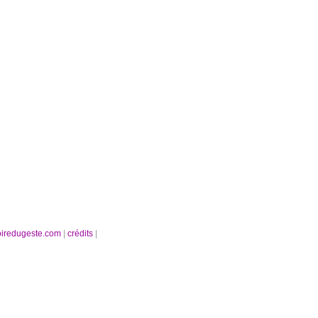
oiredugeste.com
|
crédits
|