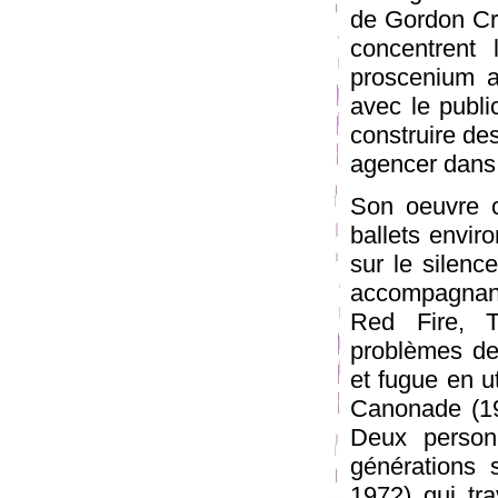
de Gordon Cra
concentrent 
proscenium a
avec le public
construire de
agencer dans 
Son oeuvre c
ballets envir
sur le silenc
accompagnan
Red Fire, T
problèmes de
et fugue en u
Canonade (19
Deux person
générations 
1972) qui tra