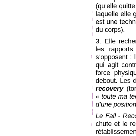
(qu’elle quitt
laquelle elle
est une techn
du corps).
3. Elle rech
les rapport
s’opposent : 
qui agit cont
force physiqu
debout. Les 
recovery
(to
«
toute ma te
d’une position
Le Fall - Rec
chute et le re
rétablisseme