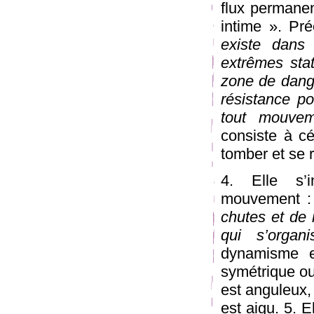
flux permanen
intime ». Pr
existe dans
extrêmes stat
zone de danger
résistance po
tout mouvem
consiste à cé
tomber et se r
4. Elle s’i
mouvement :
chutes et de 
qui s’organ
dynamisme 
symétrique ou 
est anguleux, 
est aigu. 5. 