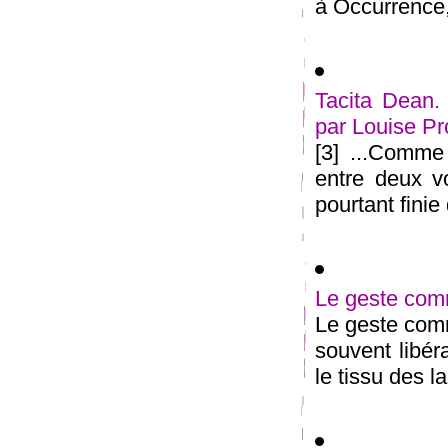
à Occurrence, 
Tacita Dean. 
par Louise P
[3] ...Comme
entre deux vo
pourtant finie 
Le geste com
Le geste comm
souvent libér
le tissu des l