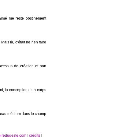
e aimé me reste obstinément
Mais là, c’était ne rien faire
cessus de création et non
nt, la conception d’un corps
uveau médium dans le champ
oiredugeste.com
|
crédits
|