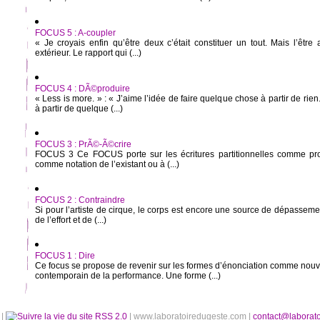
FOCUS 5 : A-coupler
« Je croyais enfin qu’être deux c’était constituer un tout. Mais l’êtr
extérieur. Le rapport qui (...)
FOCUS 4 : DÃ©produire
« Less is more. » : « J’aime l’idée de faire quelque chose à partir de rien. 
à partir de quelque (...)
FOCUS 3 : PrÃ©-Ã©crire
FOCUS 3 Ce FOCUS porte sur les écritures partitionnelles comme pro
comme notation de l’existant ou à (...)
FOCUS 2 : Contraindre
Si pour l’artiste de cirque, le corps est encore une source de dépasseme
de l’effort et de (...)
FOCUS 1 : Dire
Ce focus se propose de revenir sur les formes d’énonciation comme no
contemporain de la performance. Une forme (...)
é
|
RSS 2.0
| www.laboratoiredugeste.com |
contact@laborat