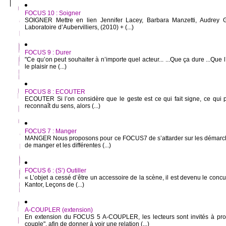
FOCUS 10 : Soigner
SOIGNER Mettre en lien Jennifer Lacey, Barbara Manzetti, Audrey Ga
Laboratoire d’Aubervilliers, (2010) + (...)
FOCUS 9 : Durer
"Ce qu’on peut souhaiter à n’importe quel acteur... ...Que ça dure ...Que l
le plaisir ne (...)
FOCUS 8 : ECOUTER
ECOUTER Si l’on considère que le geste est ce qui fait signe, ce qui pr
reconnaît du sens, alors (...)
FOCUS 7 : Manger
MANGER Nous proposons pour ce FOCUS7 de s’attarder sur les démarches
de manger et les différentes (...)
FOCUS 6 : (S’) Outiller
« L’objet a cessé d’être un accessoire de la scène, il est devenu le concu
Kantor, Leçons de (...)
A-COUPLER (extension)
En extension du FOCUS 5 A-COUPLER, les lecteurs sont invités à pro
couple", afin de donner à voir une relation (...)