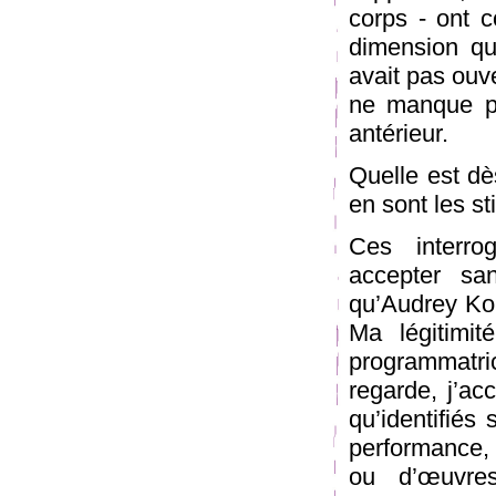
corps - ont 
dimension qu
avait pas ouve
ne manque pa
antérieur.
Quelle est dè
en sont les st
Ces interro
accepter san
qu’Audrey Kou
Ma légitimit
programmatri
regarde, j’ac
qu’identifiés
performance, 
ou d’œuvres