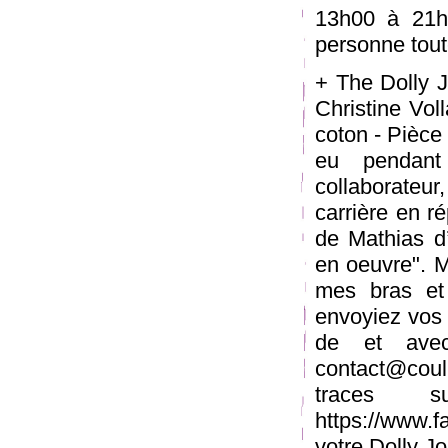
13h00 à 21h0
personne tout
+ The Dolly J
Christine Vol
coton - Pièce
eu pendant
collaborateu
carrière en ré
de Mathias d’
en oeuvre". M
mes bras et
envoyiez vos 
de et avec
contact@coul
traces 
https://www.
votre Dolly Jo