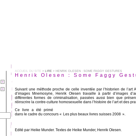
ACCUEIL DU SITE
>
LIRE
> HENRIK OLESEN : SOME FAGGY GESTURES
Henrik Olesen : Some Faggy Gest
Suivant une méthode proche de celle inventée par l’historien de l’art
d’images Mnemosyne, Henrik Olesen travaille à partir d’images d’a
différentes formes de criminalisation, passées aussi bien que présen
réinscrire la contre-culture homosexuelle dans l’histoire de l’art et des pra
Ce livre a été primé
dans le cadre du concours « Les plus beaux livres suisses 2008 ».
Edité par Heike Munder. Textes de Heike Munder, Henrik Olesen.