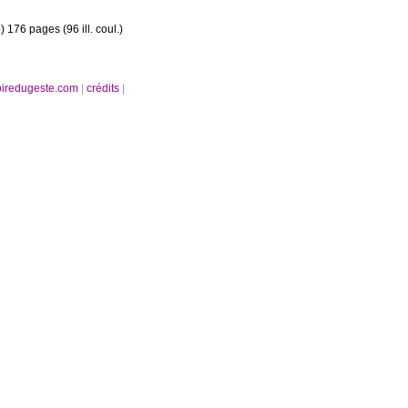
 176 pages (96 ill. coul.)
oiredugeste.com
|
crédits
|