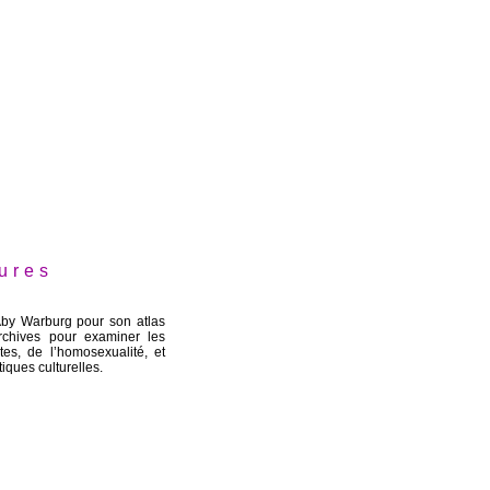
ures
 Aby Warburg pour son atlas
rchives pour examiner les
tes, de l’homosexualité, et
tiques culturelles.