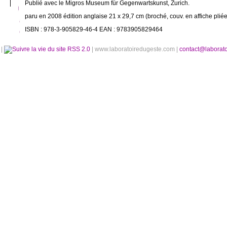
Publié avec le Migros Museum für Gegenwartskunst, Zurich.
paru en 2008 édition anglaise 21 x 29,7 cm (broché, couv. en affiche pliée)
ISBN : 978-3-905829-46-4 EAN : 9783905829464
é
|
RSS 2.0
| www.laboratoiredugeste.com |
contact@laborat