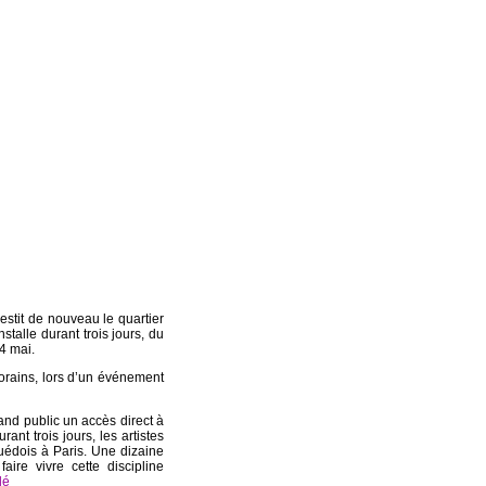
stit de nouveau le quartier
stalle durant trois jours, du
4 mai.
porains, lors d’un événement
grand public un accès direct à
ant trois jours, les artistes
suédois à Paris. Une dizaine
aire vivre cette discipline
lé