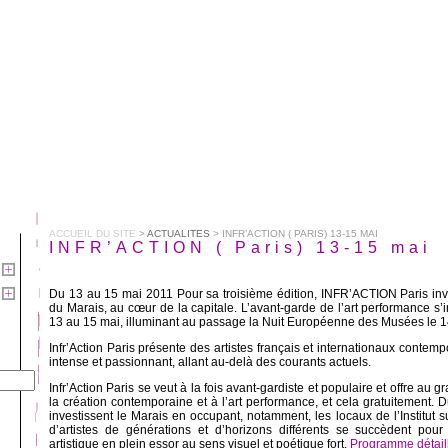
ACCUEIL DU SITE
>
ACTUALITES
> INFR’ACTION ( PARIS) 13-15 MAI
INFR’ACTION ( Paris) 13-15 mai
Du 13 au 15 mai 2011 Pour sa troisième édition, INFR’ACTION Paris inve
du Marais, au cœur de la capitale. L’avant-garde de l’art performance s’in
13 au 15 mai, illuminant au passage la Nuit Européenne des Musées le 1
Infr’Action Paris présente des artistes français et internationaux contem
intense et passionnant, allant au-delà des courants actuels.
Infr’Action Paris se veut à la fois avant-gardiste et populaire et offre au 
la création contemporaine et à l’art performance, et cela gratuitement. Dur
investissent le Marais en occupant, notamment, les locaux de l’Institut 
d’artistes de générations et d’horizons différents se succèdent pour f
artistique en plein essor au sens visuel et poétique fort.
Programme détail