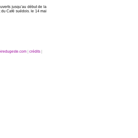
ouverts jusqu’au début de la
t du Café suédois. le 14 mai
oiredugeste.com
|
crédits
|