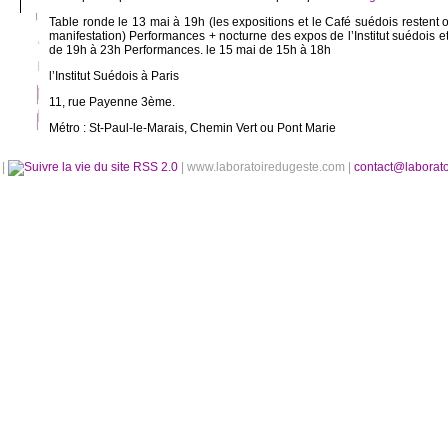
Table ronde le 13 mai à 19h (les expositions et le Café suédois restent 
manifestation) Performances + nocturne des expos de l’Institut suédois e
de 19h à 23h Performances. le 15 mai de 15h à 18h
l’Institut Suédois à Paris
11, rue Payenne 3ème.
Métro : St-Paul-le-Marais, Chemin Vert ou Pont Marie
é
|
RSS 2.0
| www.laboratoiredugeste.com |
contact@laborat