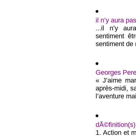
il n’y aura pa
...il n’y au
sentiment êt
sentiment de n
Georges Pere
« J’aime mar
après-midi, s
l’aventure mai
dÃ©finition(
1. Action et 