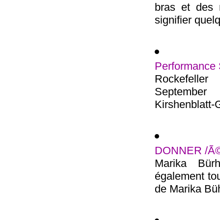
bras et des
signifier quel
Performance S
Rockefeller
September 
Kirshenblatt-G
DONNER /Ã©c
Marika Bür
également tou
de Marika Büh