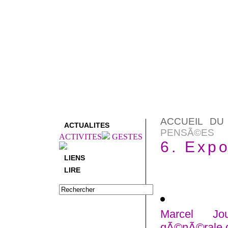
ACCUEIL DU
ACTUALITES
PENSÃ©ES
ACTIVITES
GESTES
6. Exp
LIENS
LIRE
Marcel Jou
gÃ©nÃ©rale 