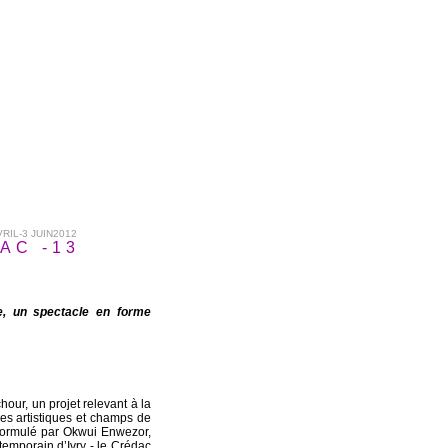
RIL-3 JUIN2012
DAC -13
e, un spectacle en forme
our, un projet relevant à la
ines artistiques et champs de
formulé par Okwui Enwezor,
temporain d’Ivry - le Crédac