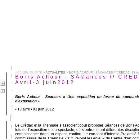
ACCUEIL DU SITE
>
ACTUALITES
> BORIS ACHOUR - SÃ©ANCES // CREDAC -13 AV
Boris Achour - SÃ©ances // CRE
Avril-3 juin2012
Boris Achour - Séances « Une exposition en forme de spectacl
d’exposition »
• 13 avril • 03 juin 2012
Le Crédac et la Triennale s’associent pour proposer Séances de Boris Ach
fois de l’exposition et du spectacle, où s’entremêlent différentes discipl
connaissance dans un espace continu. Le concept d’Intense Proximité 
commissaire de la Triennale 2012, rejoint les enjeux du Centre d’art con