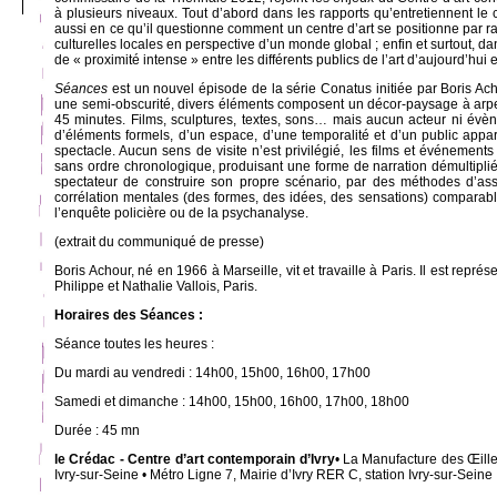
à plusieurs niveaux. Tout d’abord dans les rapports qu’entretiennent le c
aussi en ce qu’il questionne comment un centre d’art se positionne par 
culturelles locales en perspective d’un monde global ; enfin et surtout, da
de « proximité intense » entre les différents publics de l’art d’aujourd’hui et
Séances
est un nouvel épisode de la série Conatus initiée par Boris A
une semi-obscurité, divers éléments composent un décor-paysage à arp
45 minutes. Films, sculptures, textes, sons… mais aucun acteur ni évèn
d’éléments formels, d’un espace, d’une temporalité et d’un public appar
spectacle. Aucun sens de visite n’est privilégié, les films et événement
sans ordre chronologique, produisant une forme de narration démultiplié
spectateur de construire son propre scénario, par des méthodes d’ass
corrélation mentales (des formes, des idées, des sensations) comparab
l’enquête policière ou de la psychanalyse.
(extrait du communiqué de presse)
Boris Achour, né en 1966 à Marseille, vit et travaille à Paris. Il est repré
Philippe et Nathalie Vallois, Paris.
Horaires des Séances :
Séance toutes les heures :
Du mardi au vendredi : 14h00, 15h00, 16h00, 17h00
Samedi et dimanche : 14h00, 15h00, 16h00, 17h00, 18h00
Durée : 45 mn
le Crédac - Centre d’art contemporain d’Ivry
• La Manufacture des Œill
Ivry-sur-Seine • Métro Ligne 7, Mairie d’Ivry RER C, station Ivry-sur-Seine