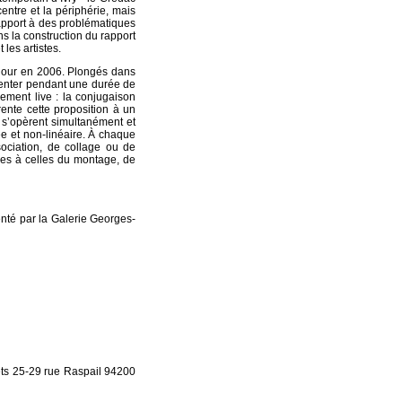
entre et la périphérie, mais
rapport à des problématiques
ns la construction du rapport
 les artistes.
chour en 2006. Plongés dans
enter pendant une durée de
ement live : la conjugaison
ente cette proposition à un
s s’opèrent simultanément et
e et non-linéaire. À chaque
ociation, de collage ou de
les à celles du montage, de
senté par la Galerie Georges-
ets 25-29 rue Raspail 94200