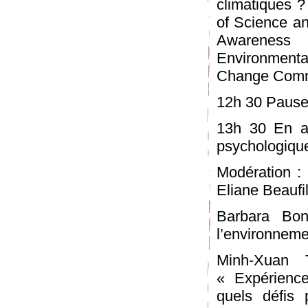
climatiques 
of Science a
Awareness
Environment
Change Commu
12h 30 Pause
13h 30 En am
psychologique
Modération : 
Eliane Beaufil
Barbara Bon
l’environneme
Minh-Xuan T
« Expérience
quels défis 