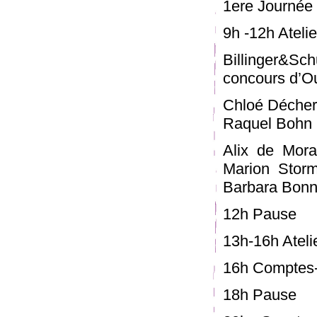
1ere Journée 
9h -12h Ateli
Billinger&Sc
concours d’O
Chloé Déchery
Raquel Bohn 
Alix de Moran
Marion Storm
Barbara Bonn
12h Pause
13h-16h Atelie
16h Comptes-r
18h Pause