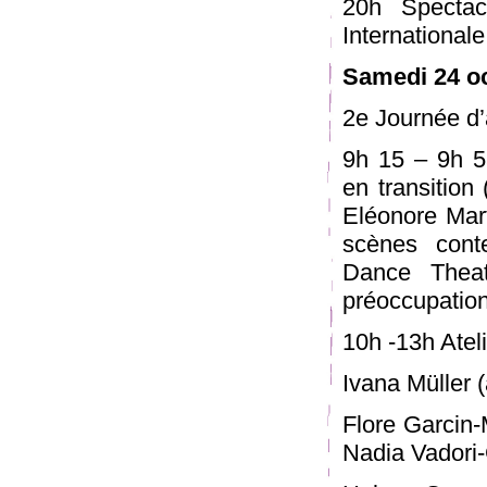
20h Spectac
Internationale
Samedi 24 o
2e Journée d’
9h 15 – 9h 5
en transition 
Eléonore Mart
scènes cont
Dance Thea
préoccupatio
10h -13h Atel
Ivana Müller (
Flore Garcin-
Nadia Vadori-G