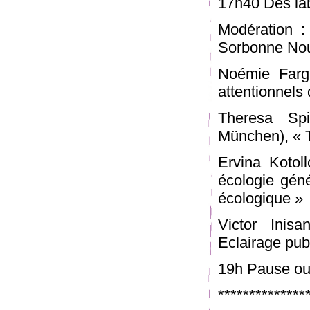
17h40 Des lab
Modération : 
Sorbonne Nou
Noémie Farg
attentionnels 
Theresa Spi
München), « T
Ervina Kotol
écologie géné
écologique »
Victor Inisa
Eclairage pub
19h Pause ou
**************