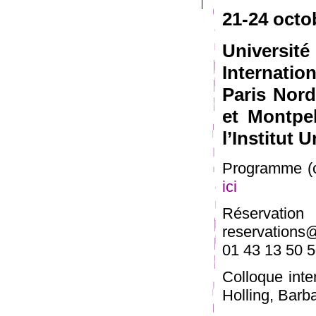
21-24 octo
Universit
Internati
Paris Nord
et Montpell
l’Institut 
Programme (co
ici
Réserva
reservations
01 43 13 50 5
Colloque inte
Holling, Bar