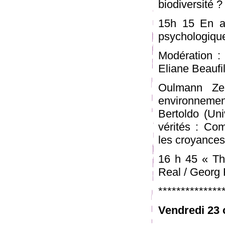
biodiversité ?
15h 15 En am
psychologique
Modération : 
Eliane Beaufil
Oulmann Zer
environneme
Bertoldo (Uni
vérités : Co
les croyances
16 h 45 « Th
Real / Georg 
**************
Vendredi 23 