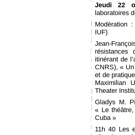
Jeudi 22 o
laboratoires d
Modération : 
IUF)
Jean-Françoi
résistances d
itinérant de 
CNRS), « Un t
et de pratiqu
Maximilian U
Theater Instit
Gladys M. Pi
« Le théâtre,
Cuba »
11h 40 Les ef