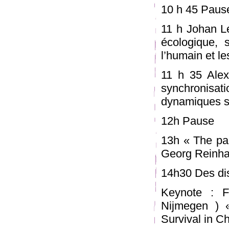
10 h 45 Paus
11 h Johan Le
écologique, 
l’humain et l
11 h 35 Alex
synchronis
dynamiques s
12h Pause
13h « The par
Georg Reinha
14h30 Des dis
Keynote : F
Nijmegen ) «
Survival in C