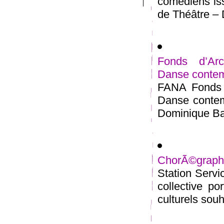
comédiens iss
de Théâtre – 
Fonds d’Arc
Danse conte
FANA Fonds d
Danse contem
Dominique Bag
ChorÃ©graphie
Station Servi
collective po
culturels souh