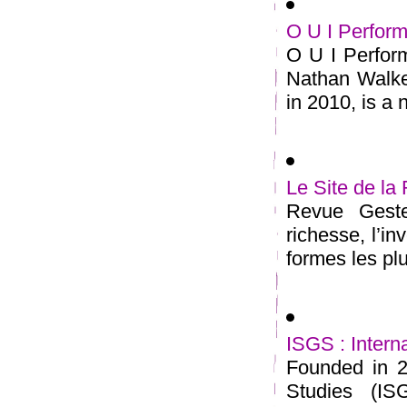
O U I Perfor
O U I Perfor
Nathan Walke
in 2010, is a no
Le Site de 
Revue Geste
richesse, l’i
formes les plu
ISGS : Intern
Founded in 20
Studies (ISG