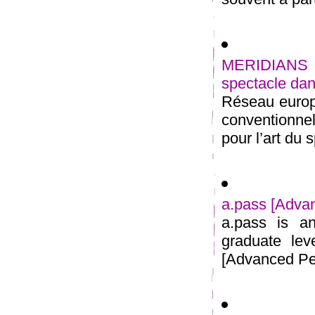
MERIDIANS 
spectacle dan
Réseau europé
conventionn
pour l’art du 
a.pass [Adva
a.pass is an
graduate lev
[Advanced Per