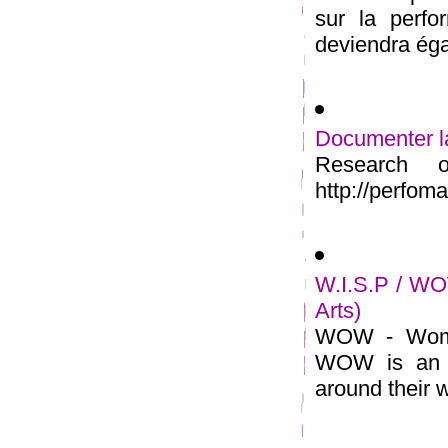
sur la perfor
deviendra égal
Documenter la
Research 
http://perfoma
W.I.S.P / WO
Arts)
WOW - Women
WOW is an o
around their w