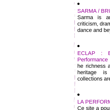
SARMA / B
Sarma is an 
criticism, dra
dance and bey
ECLAP : Eur
Performance
he richness 
heritage i
collections ar
LA PERFORMA
Ce site a pour