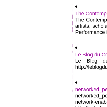
The Contempo
The Contempo
artists, scho
Performance is
Le Blog du C
Le Blog du
http://leblog
networked_p
networked_p
networ